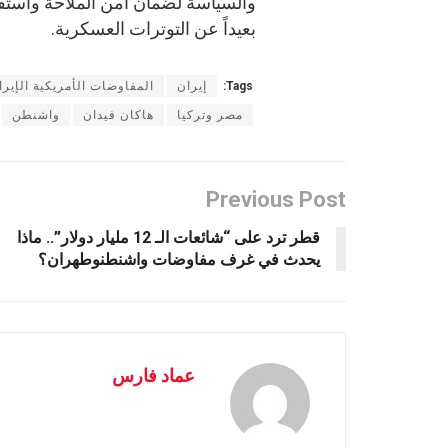
والسياسة لضمان أمن الملاحة واستق
بعيداً عن التوترات العسكرية.
Tags:
إيران
المفاوضات الأمريكية الإيران
مصر وتركيا
هاكان فيدان
واشنطن
Previous Post
قطر ترد على “شائعات الـ 12 مليار دولار”.. ماذا
يحدث في غرف مفاوضات واشنطنوطهران؟
عماد فارس