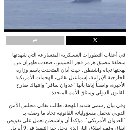
في أعقاب التطورات العسكرية المتسارعة التي شهدتها
منطقة مضيق هرمز فجر الخميس، صعدت طهران من
لهجتها تجاه واشنطن، حيث أدان المتحدث باسم وزارة
الخارجية الإيرانية، إسماعيل بقائي، الهجمات الأمريكية
الأخيرة، واصفاً إياها بأنها “عدوان سافر” وانتهاك صارخ
للقانون الدولي وميثاق الأمم المتحدة.
وفي بيان رسمي شديد اللهجة، طالب بقائي مجلس الأمن
الدولي بتحمل مسؤولياته القانونية تجاه ما وصفه بـ
“العدوان الأمريكي”، مؤكداً أن واشنطن تعمل على تقويض
اتفاق وقف إطلاق النار الذي دخل حيز التنفيذ في 9 أبريل