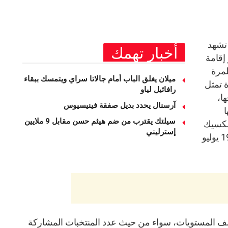
ة القدم تشهد
أخبار تهمك
 إقامة
 منتخبًا للمرة
ميلان يغلق الباب أمام جالاتا سراي ويتمسك ببقاء
 تمثل
رافائيل لياو
ا،
آرسنال يحدد بديل صفقة فينيسيوس
ا
سيلتك يقترب من ضم هيثم حسن مقابل 9 ملايين
لمكسيك
إسترليني
في الفترة الممتدة من 11 يونيو إلى 19 يوليو
تلف المستويات، سواء من حيث عدد المنتخبات المشاركة