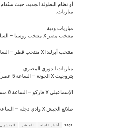
مباريات.
مباريات ودية
منتخب مصر X منتخب روسيا – الساعة 9 مساء على قناة أون سبورتس
منتخب أيرلندا X منتخب قطر – الساعة 9:45 مساء على قناة الكأس وبي إن سبورتس
مباريات الدوري المصري
بتروجيت X الجونة – الساعة 5 عصراً على قناة أون سبورتس
الإسماعيلي X فاركو – الساعة 8 مساء على قناة أون سبورتس
طلائع الجيش X وادي دجلة – الساعة 8 مساء على قناة أون سبورتس
Tags:
أخبار عاجله
المنشر
المنشر _ا