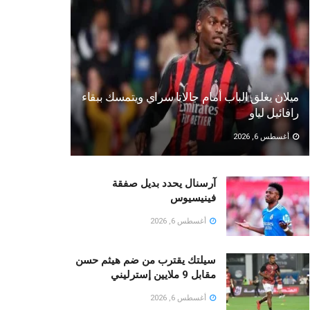
ميلان يغلق الباب أمام جالاتا سراي ويتمسك ببقاء
رافائيل لياو
أغسطس 6, 2026
آرسنال يحدد بديل صفقة
فينيسيوس
أغسطس 6, 2026
سيلتك يقترب من ضم هيثم حسن
مقابل 9 ملايين إسترليني
أغسطس 6, 2026