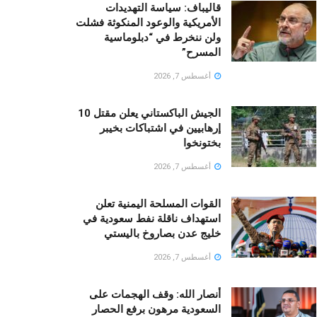
قالیباف: سياسة التهديدات
الأمريكية والوعود المنكوثة فشلت
ولن ننخرط في “دبلوماسية
المسرح”
أغسطس 7, 2026
الجيش الباكستاني يعلن مقتل 10
إرهابيين في اشتباكات بخيبر
بختونخوا
أغسطس 7, 2026
القوات المسلحة اليمنية تعلن
استهداف ناقلة نفط سعودية في
خليج عدن بصاروخ باليستي
أغسطس 7, 2026
أنصار الله: وقف الهجمات على
السعودية مرهون برفع الحصار