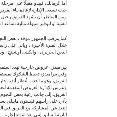
أما الزمالك، فيبدو مقبلًا على مرحل
حيث تسعى الإدارة لإعادة بناء الفري
ومن المنتظر أن يشهد الفريق رحيل عد
الفنية أو لتوفير سيولة مالية تساعد 
كما يترقب الجمهور موقف بعض النج
خلال الفترة الأخيرة ، وياتى على ر
الدين الجزيرى ، والكينى أوشينج ، 
بيراميدز.. عروض خارجية تهدد استمرا
وفي بيراميدز، تحيط الشكوك بمستقبل
الفريق، وهو ما جذب أنظار أندية خار
وتدرس الإدارة العروض المقدمة لبع
الفريق، إلى جانب رغبة بعض النجوم 
يأتي على رأسهم فيستون ماييلى بسبب
ابتعد عن المشاركة مع الفريق في ا
لناديه السابق إنبى بعد انتهاء إعارته .