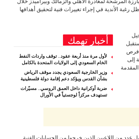
بارزة المرشحة لمغادرة الأهلي والزمالك وبيراميدز خلال
ظل رغبة الأندية في إجراء تغييرات فنية لتحقيق أهدافها
حيل
أخبار تهمك
ستقبل
 فرص
لأول مرة منذ أربعة عقود.. توقف واردات النفط
 إلى
الخام السعودي إلى الولايات المتحدة بالكامل
المقدمة
وزير الخارجية السعودي يجدد موقف الرياض
بشأن القدس ويؤكد دعم إقامة دولة فلسطينية
ضربة أوكرانية داخل العمق الروسي.. مسيّرات
تستهدف مركزاً لوجستياً في الأورال
 عدد من اللاعبين الذين خرجوا من الحسابات الفنية