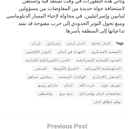
وتأتي هذه التطورات في وقت تستعد فيه واشنطن
لاستضافة جولة جديدة من المفاوضات بين مسؤولين
لبنانيين وإسرائيليين، في محاولة لإحياء المسار الدبلوماسي
ومنع تحول التوتر الحدودي إلى حرب مفتوحة قد تمتد
تداعياتها إلى المنطقة بأسرها.
Tags:
أخبار عاجله
أخبار لبنان
إسرائيل
إيران
التصعيد العسكري
التهدئة في لبنان
التوتر الإقليمي
الحدود اللبنانية الإسرائيلية
الحرب الإسرائيلية اللبنانية
الدبلوماسية الأميركية
الشرق الأوسط
المنشر
المنشر _الاخبارى
الولايات المتحدة
بنيامين نتنياهو
جوزيف عون
حزب الله
لبنان
ماركو روبيو
مفاوضات لبنان وإسرائيل
نبيه بري
واشنطن
وقف إطلاق النار
Previous Post