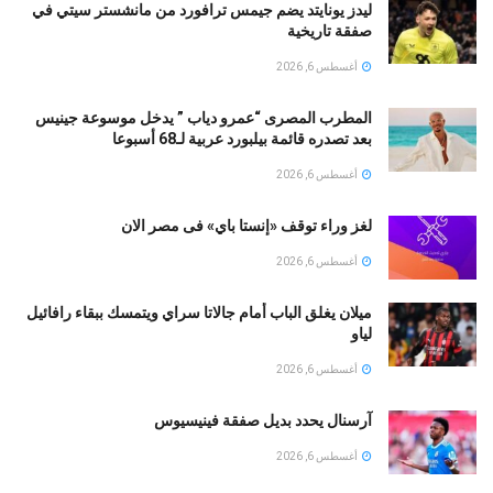
ليدز يونايتد يضم جيمس ترافورد من مانشستر سيتي في
صفقة تاريخية
أغسطس 6, 2026
المطرب المصرى “عمرو دياب ” يدخل موسوعة جينيس
بعد تصدره قائمة بيلبورد عربية لـ68 أسبوعا
أغسطس 6, 2026
لغز وراء توقف «إنستا باي» فى مصر الان
أغسطس 6, 2026
ميلان يغلق الباب أمام جالاتا سراي ويتمسك ببقاء رافائيل
لياو
أغسطس 6, 2026
آرسنال يحدد بديل صفقة فينيسيوس
أغسطس 6, 2026