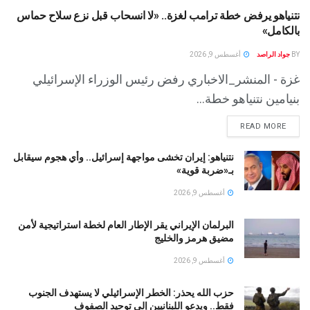
نتنياهو يرفض خطة ترامب لغزة.. «لا انسحاب قبل نزع سلاح حماس
بالكامل»
BY
جواد الراصد
أغسطس 9, 2026
غزة - المنشر_الاخباري رفض رئيس الوزراء الإسرائيلي
بنيامين نتنياهو خطة...
READ MORE
نتنياهو: إيران تخشى مواجهة إسرائيل.. وأي هجوم سيقابل
بـ«ضربة قوية»
أغسطس 9, 2026
البرلمان الإيراني يقر الإطار العام لخطة استراتيجية لأمن
مضيق هرمز والخليج
أغسطس 9, 2026
حزب الله يحذر: الخطر الإسرائيلي لا يستهدف الجنوب
فقط.. ويدعو اللبنانيين إلى توحيد الصفوف