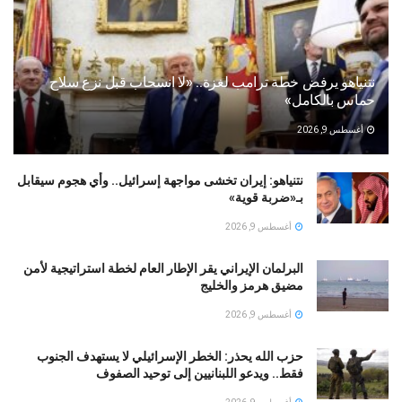
نتنياهو يرفض خطة ترامب لغزة.. «لا انسحاب قبل نزع سلاح
حماس بالكامل»
أغسطس 9, 2026
نتنياهو: إيران تخشى مواجهة إسرائيل.. وأي هجوم سيقابل
بـ«ضربة قوية»
أغسطس 9, 2026
البرلمان الإيراني يقر الإطار العام لخطة استراتيجية لأمن
مضيق هرمز والخليج
أغسطس 9, 2026
حزب الله يحذر: الخطر الإسرائيلي لا يستهدف الجنوب
فقط.. ويدعو اللبنانيين إلى توحيد الصفوف