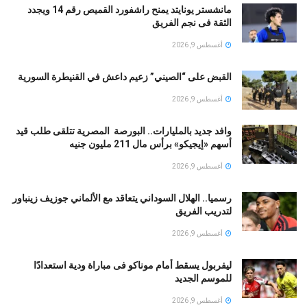
مانشستر يونايتد يمنح راشفورد القميص رقم 14 ويجدد
الثقة فى نجم الفريق
أغسطس 9, 2026
القبض على “الصيني” زعيم داعش في القنيطرة السورية
أغسطس 9, 2026
وافد جديد بالمليارات.. البورصة المصرية تتلقى طلب قيد
أسهم «إيجيكو» برأس مال 211 مليون جنيه
أغسطس 9, 2026
رسميا.. الهلال السوداني يتعاقد مع الألماني جوزيف زينباور
لتدريب الفريق
أغسطس 9, 2026
ليفربول يسقط أمام موناكو فى مباراة ودية استعدادًا
للموسم الجديد
أغسطس 9, 2026