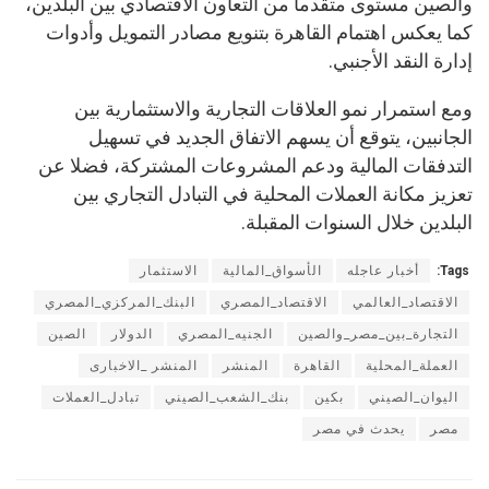
والصين مستوى متقدما من التعاون الاقتصادي بين البلدين،
كما يعكس اهتمام القاهرة بتنويع مصادر التمويل وأدوات
إدارة النقد الأجنبي.
ومع استمرار نمو العلاقات التجارية والاستثمارية بين
الجانبين، يتوقع أن يسهم الاتفاق الجديد في تسهيل
التدفقات المالية ودعم المشروعات المشتركة، فضلا عن
تعزيز مكانة العملات المحلية في التبادل التجاري بين
البلدين خلال السنوات المقبلة.
Tags:
أخبار عاجله
الأسواق_المالية
الاستثمار
الاقتصاد_العالمي
الاقتصاد_المصري
البنك_المركزي_المصري
التجارة_بين_مصر_والصين
الجنيه_المصري
الدولار
الصين
العملة_المحلية
القاهرة
المنشر
المنشر _الاخبارى
اليوان_الصيني
بكين
بنك_الشعب_الصيني
تبادل_العملات
مصر
يحدث في مصر