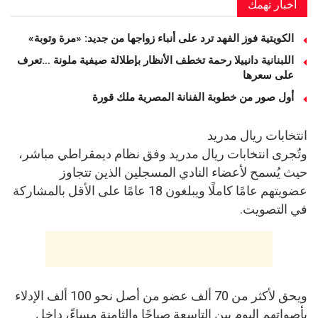
أخبار تهمك
الكويتية فوز الفهد ترد على أنباء زواجها من جديد: «مرة وتوبة» ‏
اللبنانية دانييلا رحمة تخطف الأنظار بإطلالة صيفية ملونة …تعرف
على سعرها
أول صور من خطوبة الفنانة المصرية ملك قورة
انتخابات ريال مدريد
وتُجرى انتخابات ريال مدريد وفق نظام ديمقراطي مباشر،
حيث يُسمح لأعضاء النادي المسجلين الذين تتجاوز
عضويتهم عامًا كاملًا ويبلغون 18 عامًا على الأقل بالمشاركة
في التصويت.
ويحق لأكثر من 70 ألف عضو من أصل نحو 100 ألف الإدلاء
بأصواتهم اليوم بين التاسعة صباحًا والثامنة مساءً، داخل