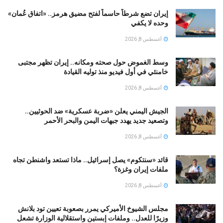
إيران تضع شرطاً حاسماً لفتح مضيق هرمز.. «اتفاق عُمان»
وحده لا يكفي
أغسطس 8, 2026
وسط الغموض حول صحته ومكانه.. إيران تظهر مجتبى
خامنئي في أول فيديو منذ توليه القيادة
أغسطس 8, 2026
الجيش اليمني يعلن «ضربة عسكرية» ضد الحوثيين..
وتصعيد جديد يهدد جبهات اليمن والبحر الأحمر
أغسطس 8, 2026
قائد «سنتكوم» يصل إسرائيل.. ماذا تستعد واشنطن تجاه
ملفات إيران وغزة؟
أغسطس 8, 2026
مجلس الشيوخ الأميركي يمرر بصعوبة تعيين تود بلانش
وزيرًا للعدل.. وملفات إبستين واستقلالية الوزارة تشعل