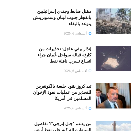
مقتل ضابط وجندي إسرائيليين
بانفجار جنوب لبنان وسموتريتش
يتوعد بالبقاء
أغسطس 6, 2026
إنذار بيئي عاجل: تحذيرات من
كارثة قبالة سواحل عُمان جراء
اتساع تسرب ناقلة نفط
أغسطس 6, 2026
تيد كروز يقود جلسة بالكونغرس
للتحذير من عمليات نفوذ الإخوان
المسلمين في أمريكا
أغسطس 6, 2026
من يدعم “جنل إنرجي”؟ تفاصيل
السيطرة التركية على نفط أرض