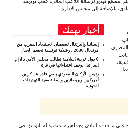
ي مقطع فيديو لرسالة اللاعب المالي، عقب توديعه
لنادي، بالإضافة إلى مجلس الإدارة.
أخبار تهمك
اب،
إسبانيا والبرتغال تضغطان لاستبعاد المغرب من
 المصري
مونديال 2030.. وشبكة فرنسية تحسم الجدل
انب
8 دول عربية إسلامية تطالب مجلس الأمن بالزام
ندية،
إسرائيل بوقف اعتداءاتها في غزة
خط
رئيس الأركان السعودي يلقي قادة عسكريين
أمريكيين وبريطانيين وسط تصعيد التهديدات
الحوثية
 على ما قدمه للنادي وجماهيره، متمنية له التوفيق في