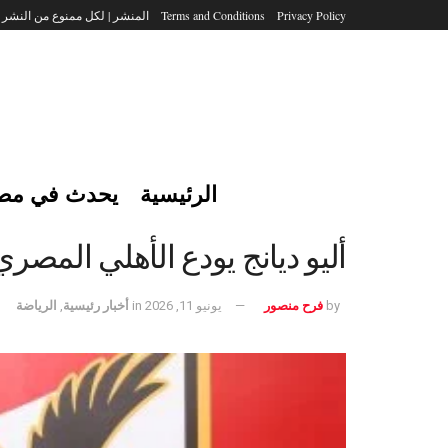
Privacy Policy
Terms and Conditions
المنشر | لكل ممنوع من النشر
الرئيسية
يحدث في مص
أليو ديانج يودع الأهلي المصر
by
فرح منصور
يونيو 11, 2026
in
أخبار رئيسية
,
الرياضة