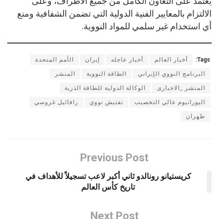
يعتمد على التعاون الكامل من جميع الأطراف، وعلى
الالتزام بالمعايير الفنية الدولية التي تضمن الشفافية ومنع
أي استخدام غير سلمي للمواد النووية.
Tags:
أخبار العالم
أخبار عاجله
إيران
الأمم المتحدة
البرنامج النووي الإيراني
الطاقة النووية
المنشر
المنشر _الاخبارى
الوكالة الدولية للطاقة الذرية
اليورانيوم عالي التخصيب
تفتيش نووي
رافائيل غروسي
طهران
Previous Post
كريستيانو رونالدو ثاني أكبر لاعب تسجيلاً للأهداف في
تاريخ كأس العالم
Next Post