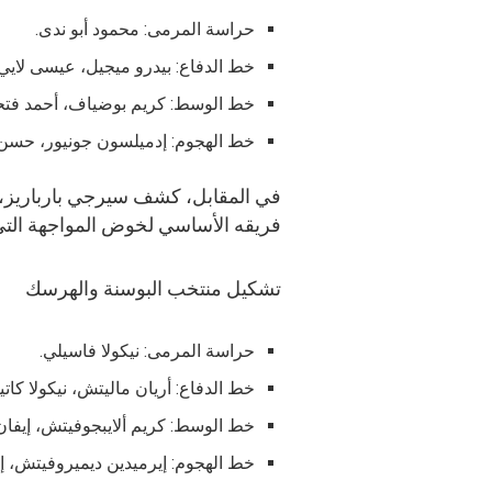
حراسة المرمى: محمود أبو ندى.
خط الدفاع: بيدرو ميجيل، عيسى لايي
خط الوسط: كريم بوضياف، أحمد فتح
خط الهجوم: إدميلسون جونيور، حسن
في المقابل، كشف سيرجي بارباريز، 
فريقه الأساسي لخوض المواجهة التي ي
تشكيل منتخب البوسنة والهرسك
حراسة المرمى: نيكولا فاسيلي.
خط الدفاع: أريان ماليتش، نيكولا كات
خط الوسط: كريم ألايبجوفيتش، إيفان
خط الهجوم: إيرميدين ديميروفيتش، إي