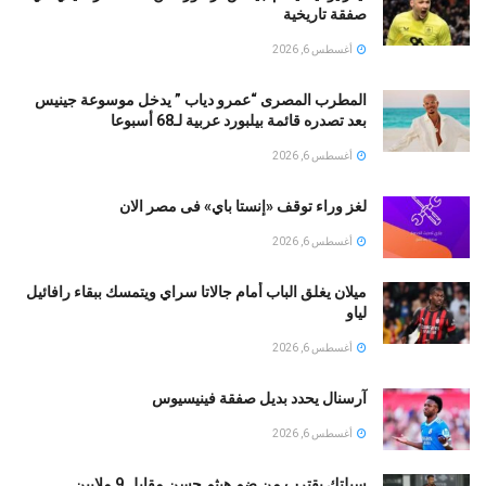
صفقة تاريخية
أغسطس 6, 2026
المطرب المصرى “عمرو دياب ” يدخل موسوعة جينيس
بعد تصدره قائمة بيلبورد عربية لـ68 أسبوعا
أغسطس 6, 2026
لغز وراء توقف «إنستا باي» فى مصر الان
أغسطس 6, 2026
ميلان يغلق الباب أمام جالاتا سراي ويتمسك ببقاء رافائيل
لياو
أغسطس 6, 2026
آرسنال يحدد بديل صفقة فينيسيوس
أغسطس 6, 2026
سيلتك يقترب من ضم هيثم حسن مقابل 9 ملايين