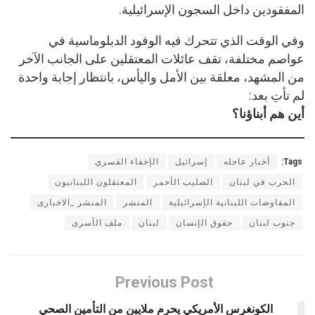
المفقودين داخل السجون الإسرائيلية.
وفي الوقت الذي تتحرك فيه الوفود الدبلوماسية في
عواصم مختلفة، تقف عائلات المعتقلين على الجانب الآخر
من المشهد، معلقة بين الأمل واليأس، بانتظار إجابة واحدة
لم تأتِ بعد:
أين هم أبناؤنا؟
Tags:
أخبار عاجله
إسرائيل
الإخفاء القسري
الحرب في لبنان
الصليب الأحمر
المعتقلون اللبنانيون
المفاوضات اللبنانية الإسرائيلية
المنشر
المنشر _الاخبارى
جنوب لبنان
حقوق الإنسان
لبنان
ملف الأسرى
Previous Post
الكونغرس الأمريكي يحرم ملايين من التأمين الصحي