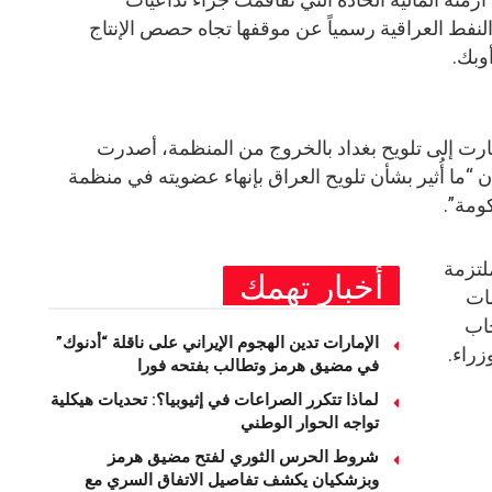
النفط العراقية رسمياً عن موقفها تجاه حصص الإنتاج
وبك.
ارت إلى تلويح بغداد بالخروج من المنظمة، أصدرت
 أن “ما أُثير بشأن تلويح العراق بإنهاء عضويته في منظمة
ومة”.
لتزمة
أخبار تهمك
مات
حاب
الإمارات تدين الهجوم الإيراني على ناقلة “أدنوك”
راء.
في مضيق هرمز وتطالب بفتحه فورا
لماذا تتكرر الصراعات في إثيوبيا؟: تحديات هيكلية
تواجه الحوار الوطني
شروط الحرس الثوري لفتح مضيق هرمز
وبزشكيان يكشف تفاصيل الاتفاق السري مع