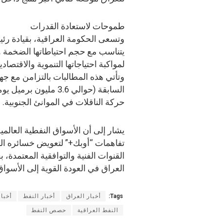
طموحات لاستعادة القدرات
وتسعى الحكومة العراقية، بقيادة رئيس
يتناسب مع حجم احتياطاتها الضخمة و
لمواكبة احتياجاتها التنموية والاقتصادي
وتأتي هذه المطالبات بالتزامن مع جهو
السابقة (حوالي 3.6 مل
حركة الناقلات في الموانئ الجنوبية.
يشار إلى أن الأسواق النفطية العال
تفاهمات “أوبك+” لتعويض خسائره الم
القنوات الفنية والتوافقية المعتمدة، 
العراق في العودة القوية إلى الأسواق 
Tags:
أخبار العراق
أخبار النفط
أخبا
النفط العراقية
حصص النفط