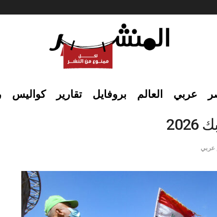
ر
عربي
العالم
بروفايل
تقارير
كواليس
ر
202
عربي