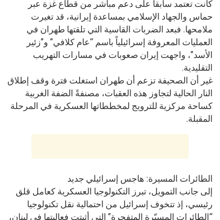
كانت تعتمد سابقاً على دعم مباشر من قطاع غزة عبر
حماس والجهاد الإسلامي بمساعدة إيرانية، قد تغيرت
ملامحها. فبعد الضربات القاسية التي تلقتها طهران في
العمليات المعروفة إسرائيلياً باسم “عام كلافي” و”زئير
الأسد”، واجهت إيران صعوبات في مسارات التهريب
التقليدية.
غير أن الصحيفة تزعم أن طهران استغلت فترة وقف إطلاق
النار الحالية لتجاوز هذه العقبات، مصنفةً الضفة الغربية
كساحة مركزية للترويج لمخططاتها العسكرية في المرحلة
المقبلة.
الطائرات المسيرة: هاجس إسرائيلي جديد
إلى جانب التمويل، تبرز التكنولوجيا العسكرية كعامل قلق
رئيسي، إذ تتخوف إسرائيل من احتمالية نقل تكنولوجيا
“الطائرات المسيّرة المتفجرة” التي أثبتت فعاليتها في لبنان،