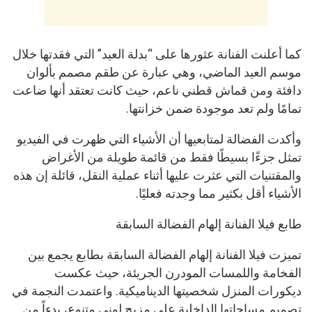
كما أعلنت الفنانة عثورها على “بدلة العيد” التي فقدتها خلال
موسم العيد الماضي، وهي عبارة عن طقم مصمم بألوان
دافئة ومن قماش قطني ناعم، حيث كانت تعتقد أنها ضاعت
تمامًا ولم تعد موجودة ضمن خزانتها.
وأكدت الفضالة لمتابعيها أن الأشياء التي ظهرت في الفيديو
تمثل جزءًا بسيطًا فقط من قائمة طويلة من الأغراض
والمقتنيات التي عثرت عليها أثناء عملية النقل، قائلة إن هذه
الأشياء أقل بكثير مما وجدته فعليًا.
طابع فيلا الفنانة إلهام الفضالة السابقة
تميزت فيلا الفنانة إلهام الفضالة السابقة بطابع يجمع بين
الفخامة واللمسات المودرن الجريئة، حيث عكست
ديكورات المنزل شخصيتها الديناميكية. واعتمدت النجمة في
تصميم مساحاتها الداخلية على مزيج لوني متنوع، بدءاً من