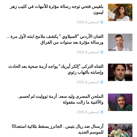
بلقيس فتحي توجه رسالة مؤثرة للأمهات في كليب زهر
ليمون ‏
أغسطس 6, 2026
الفنان الأردني “السيلاوي ” يكشف ملامح ابنته لأول مرة …
ورسالة مؤثرة بعد سنوات من الفراق
أغسطس 6, 2026
الفناه التركى “إلكر أيريك” يواجه أزمة صحية بعد الحادث
وإصابته بالتهاب رئوي
أغسطس 6, 2026
الملحن المصرى وليد سعد: أزمة تووليت لم تُحسم..
والأغنية ما زالت مقفولة
أغسطس 6, 2026
آرسنال ضد ريال بتيس.. الجانرز يسقط بثلاثية استعدادًا
للموسم الجديد