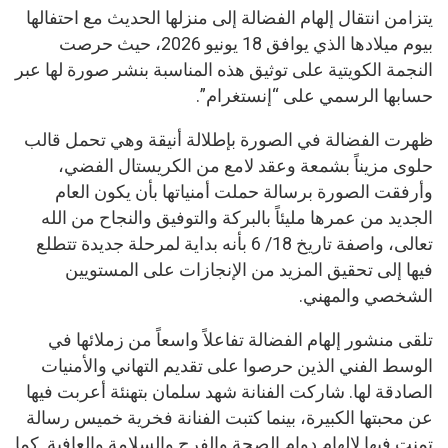
يتزامن انتقال إلهام الفضالة إلى منزلها الحديث مع احتفالها
بيوم ميلادها الذي يوافق 18 يونيو 2026، حيث حرصت
النجمة الكويتية على توثيق هذه المناسبة بنشر صورة لها عبر
حسابها الرسمي على “إنستغرام”.
ظهرت الفضالة في الصورة بإطلالة أنيقة وهي تحمل قالب
حلوى مزيناً بشمعة وعقد لامع من الكريستال الفضي،
وأرفقت الصورة برسالة حملت أمنياتها بأن يكون العام
الجديد من عمرها مليئاً بالبركة والتوفيق والنجاح من الله
تعالى، واصفة تاريخ 18/ 6 بأنه بداية لمرحلة جديدة تتطلع
فيها إلى تحقيق المزيد من الإنجازات على المستويين
الشخصي والمهني.
تلقى منشور إلهام الفضالة تفاعلاً واسعاً من زملائها في
الوسط الفني الذين حرصوا على تقديم التهاني والأمنيات
الصادقة لها. شاركت الفنانة شهد سلمان بتهنئة أعربت فيها
عن محبتها الكبيرة، بينما كتبت الفنانة فخرية خميس رسالة
تمنت فيها لإلهام دوام الصحة والفرح والسلامة والعافية. كما