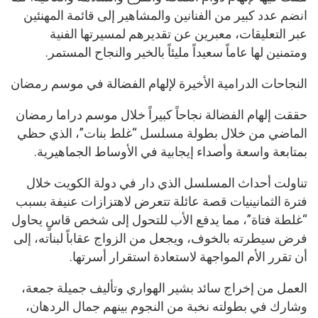
انضم عدد كبير من الفنانين والمشاهير إلى قائمة المهنئين
عبر التعليقات، معبرين عن تقديرهم لمسيرتها الفنية
ومتمنين لها عاماً سعيداً مليئاً بالخير والنجاح المستمر.
النجاحات الدرامية الأخيرة لإلهام الفضالة في موسم رمضان
حققت إلهام الفضالة نجاحاً كبيراً خلال موسم دراما رمضان
الماضي من خلال بطولة مسلسل “غلط بنات”، الذي حظي
بمتابعة واسعة وأصداء إيجابية في الأوساط الجماهيرية.
تناولت أحداث المسلسل الذي دار في دولة الكويت خلال
فترة الثمانينيات قصة عائلة تتعرض لاهتزازات عنيفة بسبب
“غلطة فتاة”، مما يدفع الأب للتحول إلى شخص قاسٍ يحاول
فرض سيطرته بالخوف، ويجعل من الزواج عقاباً لبناته، إلى
أن تقرر الأم المواجهة لاستعادة استقرار أسرتها.
العمل من إخراج سائد بشير الهواري وتأليف جميلة جمعة،
وشارك في بطولته نخبة من النجوم بينهم جمال الردهان،