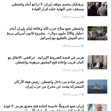
بزشكيان يحسم موقف إيران: لا تراجع أمام واشنطن..
وسنقف حتى النهاية خلف قرار القيادة
أغسطس 8, 2026
واشنطن تضع سلاح حزب الله وعلاقة لبنان بإيران أمام
«مليار و200 مليون دولار».. مشروع قانون أمريكي يربط
دعم الجيش بالتطبيع مع إسرائيل
أغسطس 8, 2026
هرمز في قبضة الشروط الإيرانية.. عراقجي: الاتفاق مع
عُمان قريب وإعادة فتح المضيق مرهونة بواشنطن
أغسطس 8, 2026
تقرير صادم من داخل واشنطن: رئيس هيئة الأركان
المشتركة يبحث عن مخرج من حرب إيران
أغسطس 8, 2026
إيران تضع شروطًا حاسمة لإعادة فتح مضيق هرمز: لا عودة
للملاحة الطبيعية قبل تغيير السلوك الأمريكي