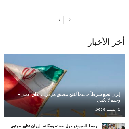
أخر الأخبار
إيران تضع شرطاً حاسماً لفتح مضيق هرمز.. «اتفاق عُمان»
وحده لا يكفي
أغسطس 8, 2026
وسط الغموض حول صحته ومكانه.. إيران تظهر مجتبى