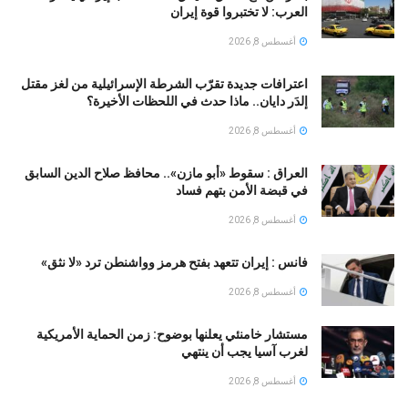
العرب: لا تختبروا قوة إيران
أغسطس 8, 2026
اعترافات جديدة تقرّب الشرطة الإسرائيلية من لغز مقتل
إلدَر دايان.. ماذا حدث في اللحظات الأخيرة؟
أغسطس 8, 2026
العراق : سقوط «أبو مازن».. محافظ صلاح الدين السابق
في قبضة الأمن بتهم فساد
أغسطس 8, 2026
فانس : إيران تتعهد بفتح هرمز وواشنطن ترد «لا نثق»
أغسطس 8, 2026
مستشار خامنئي يعلنها بوضوح: زمن الحماية الأمريكية
لغرب آسيا يجب أن ينتهي
أغسطس 8, 2026