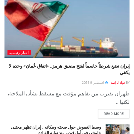
أخبار رئيسية
إيران تضع شرطاً حاسماً لفتح مضيق هرمز.. «اتفاق عُمان» وحده لا
يكفي
BY
جواد الراصد
أغسطس 8, 2026
طهران تقترب من تفاهم مؤقت مع مسقط بشأن الملاحة،
لكنها...
READ MORE
وسط الغموض حول صحته ومكانه.. إيران تظهر مجتبى
خامنئي في أول فيديو منذ توليه القيادة