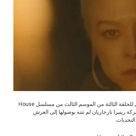
طرحت شبكة HBO الفيديو التشويقي للحلقة الثالثة من الموسم الثالث من مسلسل House
ف أن معركة رينيرا تارجاريان لم تنته بوصولها إلى العرش
لتحديات.