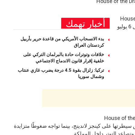
لحلقة الثالثة من House of
أخبار تهمك
the Dragon 3 فجر يوم الاثنين المقبل 6 يوليو
بدء الانسحاب الأمريكي من قاعدة حرير بأربيل
كردستان العراق
خلافات وتوترات حادة بالبرلمان التركي على
خلفية إقرار قانون الاندماج الاجتماعي
تركيا: زلزال بقوة 4.5 درجة يضرب غازي عنتاب
وشمال سوريا
سيطرتها على كينجز لاندينج، بينما تواجه ضغوطًا متزايدة
تصاعد التوتر داخل المملكة.