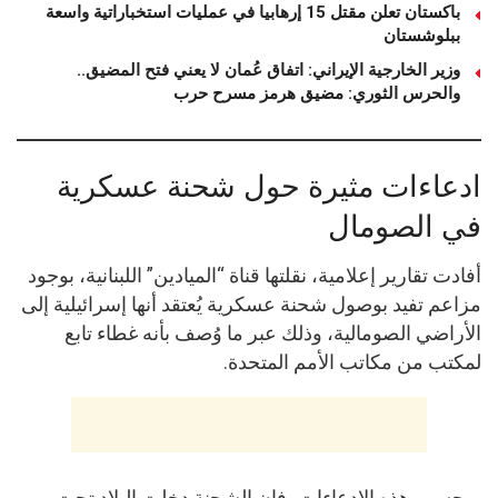
باكستان تعلن مقتل 15 إرهابيا في عمليات استخباراتية واسعة
ببلوشستان
وزير الخارجية الإيراني: اتفاق عُمان لا يعني فتح المضيق..
والحرس الثوري: مضيق هرمز مسرح حرب
ادعاءات مثيرة حول شحنة عسكرية
في الصومال
أفادت تقارير إعلامية، نقلتها قناة “الميادين” اللبنانية، بوجود
مزاعم تفيد بوصول شحنة عسكرية يُعتقد أنها إسرائيلية إلى
الأراضي الصومالية، وذلك عبر ما وُصف بأنه غطاء تابع
لمكتب من مكاتب الأمم المتحدة.
وبحسب هذه الادعاءات، فإن الشحنة دخلت البلاد تحت