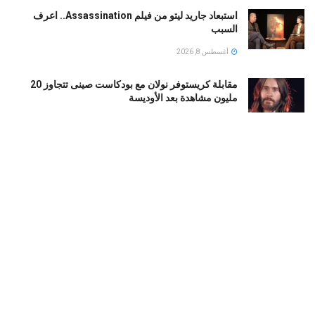
استبعاد جاريد ليتو من فيلم Assassination.. اعرف
السبب
أغسطس 8, 2026
مقابلة كريستوفر نولان مع بودكاست صينى تتجاوز 20
مليون مشاهدة بعد الأوديسة
أغسطس 8, 2026
كاسادو يقترب من الرحيل عن برشلونة.. والهلال خارج
سباق ضمه حتى الآن
أغسطس 8, 2026
بي إس جي ضد مان يونايتد.. التعادل الإيجابي يحسم الودية
1-1 في السويد
أغسطس 8, 2026
LOAD MORE