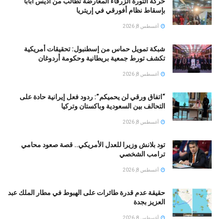
حركة الثورة الزرقاء المعارضة تطالب من أديس أبابا
بإسقاط نظام أفورقي في إريتريا
أغسطس 8, 2026
شبكة تمويل حماس من إسطنبول: تحقيقات أمريكية
تكشف تورط جمعية بريطانية وحكومة أردوغان
أغسطس 8, 2026
“اتفاق ورقي لن يحميكم”: ردود فعل إيرانية حادة على
التحالف بين السعودية وباكستان وتركيا
أغسطس 8, 2026
تود بلانش وزيرا للعدل الأمريكي.. قصة صعود محامي
ترامب الشخصي
أغسطس 8, 2026
حقيقة عدم قدرة طائرات على الهبوط في مطار الملك عبد
العزيز بجدة
أغسطس 8, 2026