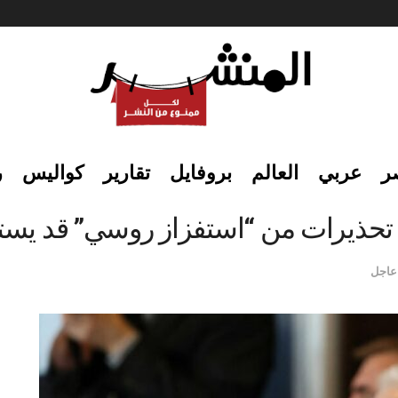
ر
عربي
العالم
بروفايل
تقارير
كواليس
ر
ذيرات من “استفزاز روسي” قد يستهدف 
عاجل