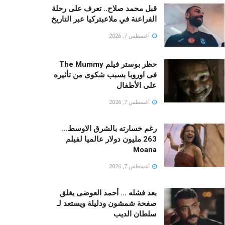
قبل محمد صلاح.. تعرف على رحلة
الفراعنة في ملاعبتركيا عبر التاريخ
أغسطس 7, 2026
حظر بوستر فيلم The Mummy
فى اوروبا بسبب شكوى من تأثيره
على الأطفال
أغسطس 7, 2026
رغم خسارته بالشرق الاوسط…
263 مليون دولار عالميا لفيلم
Moana
أغسطس 7, 2026
بعد فشله … أحمد العوضى يغلق
صفحة شمشون ودليلة ويستعد لـ
سلطان الديب