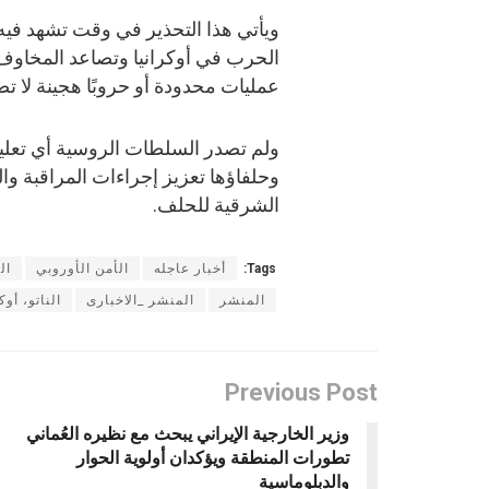
ويأتي هذا التحذير في وقت تشهد فيه ا
الحرب في أوكرانيا وتصاعد المخاوف
عمليات محدودة أو حروبًا هجينة لا 
ولم تصدر السلطات الروسية أي تعليق
وحلفاؤها تعزيز إجراءات المراقبة وا
الشرقية للحلف.
Tags:
أخبار عاجله
الأمن الأوروبي
ال
المنشر
المنشر _الاخبارى
الناتو، أوك
Previous Post
وزير الخارجية الإيراني يبحث مع نظيره العُماني
تطورات المنطقة ويؤكدان أولوية الحوار
والدبلوماسية