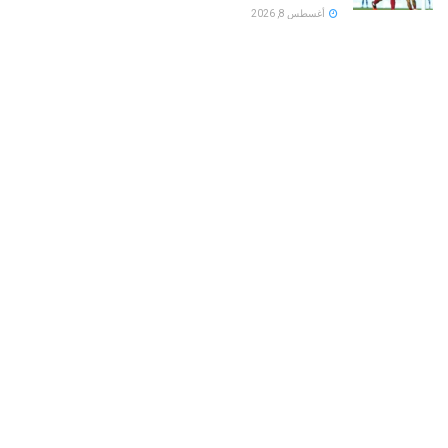
أغسطس 8, 2026
بين الجفاف والأمراض الخطيرة.. متى تكشف حكة الأذن
المستمرة عن مشكلة صحية خفية؟
أغسطس 8, 2026
رابطة الأندية تبرز مكافأة بطل الدورى الجديد..50 مليون
جنيه لأول مرة
أغسطس 8, 2026
LOAD MORE
هو مساحة الواقفين في الميدان على مفترق