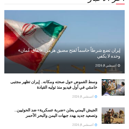
إيران تضع شرطاً حاسماً لفتح مضيق هرمز.. «اتفاق عُمان»
وحده لا يكفي
أغسطس 8, 2026
وسط الغموض حول صحته ومكانه.. إيران تظهر مجتبى
خامنئي في أول فيديو منذ توليه القيادة
أغسطس 8, 2026
الجيش اليمني يعلن «ضربة عسكرية» ضد الحوثيين..
وتصعيد جديد يهدد جبهات اليمن والبحر الأحمر
أغسطس 8, 2026