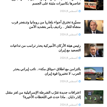
عناصرها بكاميرات مثبتة على الجسم
أغسطس 8, 2026
مسيّرة تخترق أجواء بلغاريا من رومانيا وتنـفجر قرب
منشأة للغاز .. راديف يأمر بتشديد الأمن
أغسطس 8, 2026
رئيس هيئة الأركان الأميركية يحذر ترامب من تداعيات
التصعيد مع إيران
أغسطس 8, 2026
بالتزامن مع اطلاق «ميثاق مكة».. نائب إيراني يحذر
العرب: لا تختبروا قوة إيران
أغسطس 8, 2026
اعترافات جديدة تقرّب الشرطة الإسرائيلية من لغز مقتل
إلدَر دايان.. ماذا حدث في اللحظات الأخيرة؟
أغسطس 8, 2026