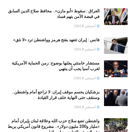
العراق : سقوط «أبو مازن».. محافظ صلاح الدين السابق
في قبضة الأمن بتهم فساد
أغسطس 8, 2026
فانس : إيران تتعهد بفتح هرمز وواشنطن ترد «لا نثق»
أغسطس 8, 2026
مستشار خامنئي يعلنها بوضوح: زمن الحماية الأمريكية
لغرب آسيا يجب أن ينتهي
أغسطس 8, 2026
بزشكيان يحسم موقف إيران: لا تراجع أمام واشنطن..
وسنقف حتى النهاية خلف قرار القيادة
أغسطس 8, 2026
واشنطن تضع سلاح حزب الله وعلاقة لبنان بإيران أمام
«مليار و200 مليون دولار».. مشروع قانون أمريكي يربط