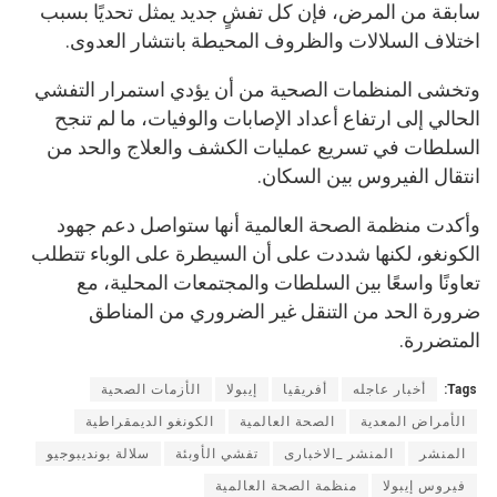
سابقة من المرض، فإن كل تفشٍ جديد يمثل تحديًا بسبب
اختلاف السلالات والظروف المحيطة بانتشار العدوى.
وتخشى المنظمات الصحية من أن يؤدي استمرار التفشي
الحالي إلى ارتفاع أعداد الإصابات والوفيات، ما لم تنجح
السلطات في تسريع عمليات الكشف والعلاج والحد من
انتقال الفيروس بين السكان.
وأكدت منظمة الصحة العالمية أنها ستواصل دعم جهود
الكونغو، لكنها شددت على أن السيطرة على الوباء تتطلب
تعاونًا واسعًا بين السلطات والمجتمعات المحلية، مع
ضرورة الحد من التنقل غير الضروري من المناطق
المتضررة.
Tags:
أخبار عاجله
أفريقيا
إيبولا
الأزمات الصحية
الأمراض المعدية
الصحة العالمية
الكونغو الديمقراطية
المنشر
المنشر _الاخبارى
تفشي الأوبئة
سلالة بونديبوجيو
فيروس إيبولا
منظمة الصحة العالمية