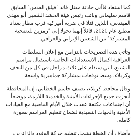
كما استعاد قاآني حادثة مقتل قائد “فيلق القدس” السابق
قاسم سليماني ونائب رئيس هيئة الحشد الشعبي أبو مهدي
المهندس، اللذين قتلا في ضربة أميركية قرب مطار بغداد
مطلع عام 2020، قائلاً إنهما تحولا إلى “رمزين للتضحية
المشتركة” بين الشعبين الإيراني والعراقي.
وتأتي هذه التصريحات بالتزامن مع إعلان السلطات
العراقية اكتمال الاستعدادات الخاصة باستقبال مراسم
التشييع، التي ستقام على ثلاث مراحل في كل من النجف
وكربلاء، وسط توقعات بمشاركة جماهيرية واسعة.
وقال محافظ كربلاء، نصيف جاسم الخطابي، إن المحافظة
أنجزت جميع الإجراءات الأمنية والخدمية اللازمة، موضحاً
أن اجتماعات مكثفة عقدت خلال الأيام الماضية مع القيادات
الأمنية والجهات التنفيذية لضمان تنظيم المراسم بصورة
كاملة.
وأضاف أن الخطة تشمل تنظيم حركة الوفود والزائرين،