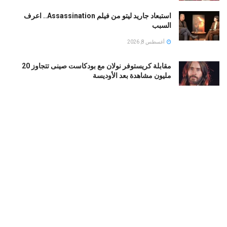
استبعاد جاريد ليتو من فيلم Assassination.. اعرف
السبب
أغسطس 8, 2026
مقابلة كريستوفر نولان مع بودكاست صينى تتجاوز 20
مليون مشاهدة بعد الأوديسة
أغسطس 8, 2026
كاسادو يقترب من الرحيل عن برشلونة.. والهلال خارج
سباق ضمه حتى الآن
أغسطس 8, 2026
بي إس جي ضد مان يونايتد.. التعادل الإيجابي يحسم الودية
1-1 في السويد
أغسطس 8, 2026