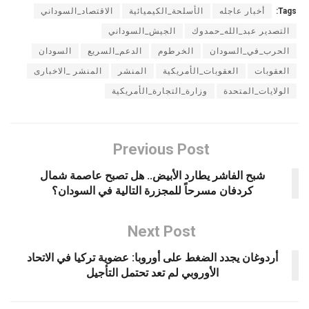
Tags:
أخبار عاجله
الأسلحة_الكيميائية
الاقتصاد_السوداني
التصدير عبد_الله_حمدوك
الجيش_السوداني
الحرب_في_السودان
الخرطوم
الدعم_السريع
السودان
العقوبات
العقوبات_الأمريكية
المنشر
المنشر _الاخبارى
الولايات_المتحدة
وزارة_التجارة_الأمريكية
Previous Post
شبح الفاشر يطارد الأبيض.. هل تصبح عاصمة شمال
كردفان مسرحاً للمجزرة التالية في السودان؟
Next Post
أردوغان يجدد الضغط على أوروبا: عضوية تركيا في الاتحاد
الأوروبي لم تعد تحتمل التأجيل