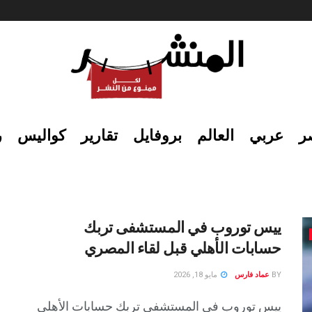
ر
عربي
العالم
بروفايل
تقارير
كواليس
ر
ييس توروب في المستشفى تربك
حسابات الأهلي قبل لقاء المصري
BY
عماد فارس
مايو 18, 2026
ييس توروب في المستشفى تربك حسابات الأهلي