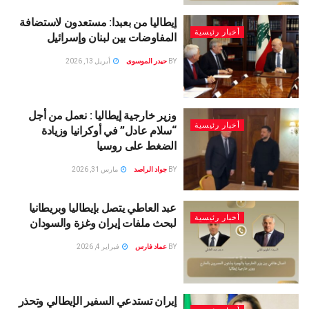
إيطاليا من بعبدا: مستعدون لاستضافة
أخبار رئيسية
المفاوضات بين لبنان وإسرائيل
BY
حيدر الموسوى
أبريل 13, 2026
وزير خارجية إيطاليا : نعمل من أجل
أخبار رئيسية
“سلام عادل” في أوكرانيا وزيادة
الضغط على روسيا
BY
جواد الراصد
مارس 31, 2026
عبد العاطي يتصل بإيطاليا وبريطانيا
أخبار رئيسية
لبحث ملفات إيران وغزة والسودان
BY
عماد فارس
فبراير 4, 2026
إيران تستدعي السفير الإيطالي وتحذر