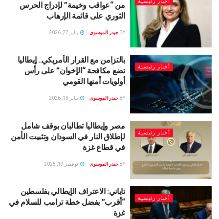
أخبار رئيسية
من “عواقب وخيمة” لإدراج الحرس
الثوري على قائمة الإرهاب
BY
حيدر الموسوى
يناير 27, 2026
بالتزامن مع القرار الأمريكي.. إيطاليا
أخبار رئيسية
تضع مكافحة “الإخوان” على رأس
أولويات أمنها القومي
BY
حيدر الموسوى
يناير 13, 2026
مصر وإيطاليا تطالبان بوقف شامل
أخبار رئيسية
لإطلاق النار في السودان وتثبيت الأمن
في قطاع غزة
BY
حيدر الموسوى
نوفمبر 19, 2025
تاياني: الاعتراف الإيطالي بفلسطين
أخبار رئيسية
“أقرب” بفضل خطة ترامب للسلام في
غزة