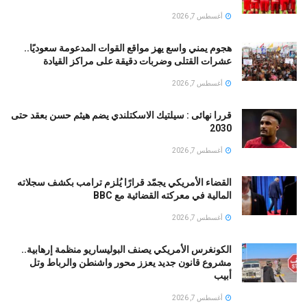
أغسطس 7, 2026
هجوم يمني واسع يهز مواقع القوات المدعومة سعوديًا..
عشرات القتلى وضربات دقيقة على مراكز القيادة
أغسطس 7, 2026
قررا نهائى : سيلتيك الاسكتلندي يضم هيثم حسن بعقد حتى
2030
أغسطس 7, 2026
القضاء الأمريكي يجمّد قرارًا يُلزم ترامب بكشف سجلاته
المالية في معركته القضائية مع BBC
أغسطس 7, 2026
الكونغرس الأمريكي يصنف البوليساريو منظمة إرهابية..
مشروع قانون جديد يعزز محور واشنطن والرباط وتل
أبيب
أغسطس 7, 2026