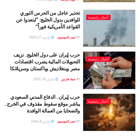
تحذير عاجل من الحرس الثوري
أخبار رئيسية
للوافدين بدول الخليج: “ابتعدوا عن
القواعد الأمريكية فوراً”
BY
حيدر الموسوى
مارس 27, 2026
حرب إيران على دول الخليج.. نزيف
أخبار رئيسية
التحويلات المالية يضرب اقتصادات
مصر وبنغلاديش وباكستان وسريلانكا
BY
عماد فارس
مارس 18, 2026
حرب إيران.. الدفاع المدني السعودي
أخبار رئيسية
يباشر موقع سقوط مقذوف في الخرج..
والضحايا من العمالة الوافدة
BY
حيدر الموسوى
مارس 8, 2026