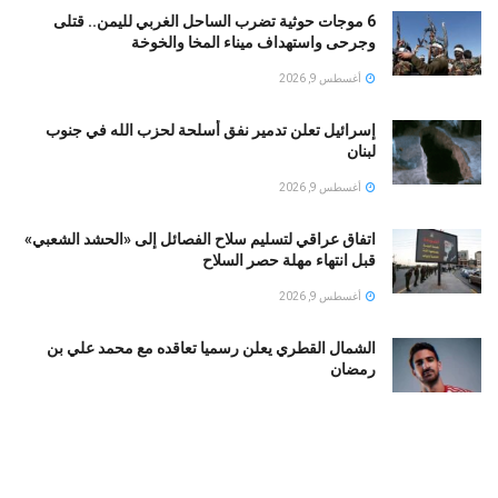
6 موجات حوثية تضرب الساحل الغربي لليمن.. قتلى
وجرحى واستهداف ميناء المخا والخوخة
أغسطس 9, 2026
إسرائيل تعلن تدمير نفق أسلحة لحزب الله في جنوب
لبنان
أغسطس 9, 2026
اتفاق عراقي لتسليم سلاح الفصائل إلى «الحشد الشعبي»
قبل انتهاء مهلة حصر السلاح
أغسطس 9, 2026
الشمال القطري يعلن رسميا تعاقده مع محمد علي بن
رمضان
أغسطس 9, 2026
الأهلي يرفع عرضه لضم محمود صلاح.. 28 مليون جنيه + 7
ملايين «بونص»