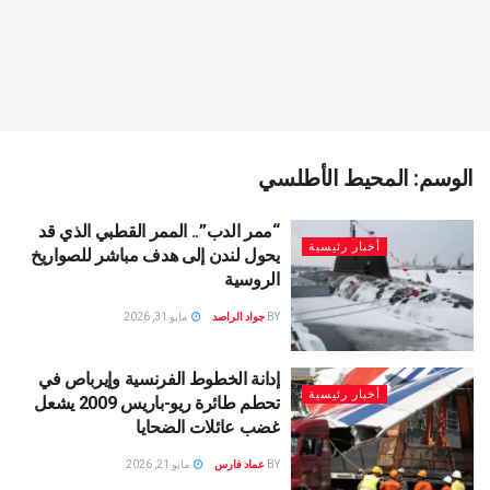
الوسم:
المحيط الأطلسي
“ممر الدب”.. الممر القطبي الذي قد
أخبار رئيسية
يحول لندن إلى هدف مباشر للصواريخ
الروسية
BY
جواد الراصد
مايو 31, 2026
إدانة الخطوط الفرنسية وإيرباص في
أخبار رئيسية
تحطم طائرة ريو-باريس 2009 يشعل
غضب عائلات الضحايا
BY
عماد فارس
مايو 21, 2026