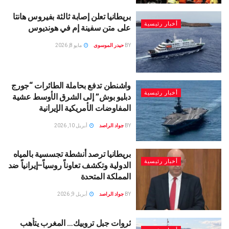
بريطانيا تعلن إصابة ثالثة بفيروس هانتا
أخبار رئيسية
على متن سفينة إم في هونديوس
BY
حيدر الموسوى
مايو 8, 2026
واشنطن تدفع بحاملة الطائرات “جورج
أخبار رئيسية
دبليو بوش” إلى الشرق الأوسط عشية
المفاوضات الأمريكية الإيرانية
BY
جواد الراصد
أبريل 10, 2026
بريطانيا ترصد أنشطة تجسسية بالمياه
أخبار رئيسية
الدولية وتكشف تعاوناً روسياً–إيرانياً ضد
المملكة المتحدة
BY
جواد الراصد
أبريل 9, 2026
ثروات جبل تروبيك… المغرب يتأهب