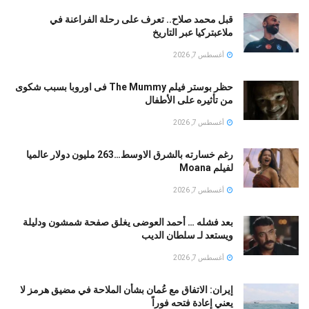
قبل محمد صلاح.. تعرف على رحلة الفراعنة في
ملاعبتركيا عبر التاريخ
أغسطس 7, 2026
حظر بوستر فيلم The Mummy فى اوروبا بسبب شكوى
من تأثيره على الأطفال
أغسطس 7, 2026
رغم خسارته بالشرق الاوسط…263 مليون دولار عالميا
لفيلم Moana
أغسطس 7, 2026
بعد فشله … أحمد العوضى يغلق صفحة شمشون ودليلة
ويستعد لـ سلطان الديب
أغسطس 7, 2026
إيران: الاتفاق مع عُمان بشأن الملاحة في مضيق هرمز لا
يعني إعادة فتحه فوراً