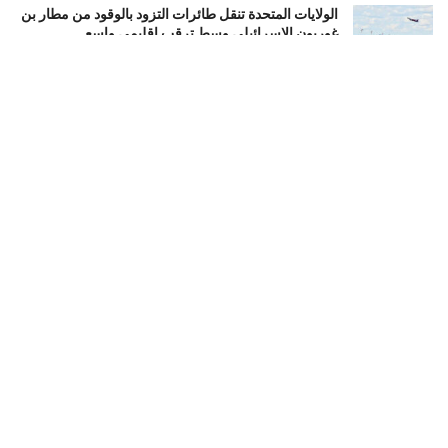
الولايات المتحدة تنقل طائرات التزود بالوقود من مطار بن
غوريون الإسرائيلي وسط ترقب إقليمي واسع
أغسطس 7, 2026
لأول مرة منذ أربعة عقود.. توقف واردات النفط الخام
السعودي إلى الولايات المتحدة بالكامل
أغسطس 7, 2026
وزير الخارجية السعودي يجدد موقف الرياض بشأن القدس
ويؤكد دعم إقامة دولة فلسطينية
أغسطس 7, 2026
LOAD MORE