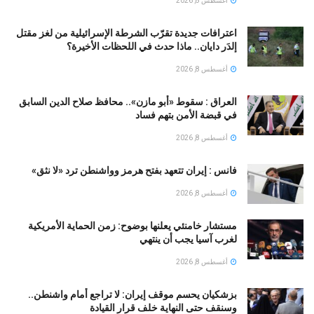
أغسطس 8, 2026
اعترافات جديدة تقرّب الشرطة الإسرائيلية من لغز مقتل
إلدَر دايان.. ماذا حدث في اللحظات الأخيرة؟
أغسطس 8, 2026
العراق : سقوط «أبو مازن».. محافظ صلاح الدين السابق
في قبضة الأمن بتهم فساد
أغسطس 8, 2026
فانس : إيران تتعهد بفتح هرمز وواشنطن ترد «لا نثق»
أغسطس 8, 2026
مستشار خامنئي يعلنها بوضوح: زمن الحماية الأمريكية
لغرب آسيا يجب أن ينتهي
أغسطس 8, 2026
بزشكيان يحسم موقف إيران: لا تراجع أمام واشنطن..
وسنقف حتى النهاية خلف قرار القيادة