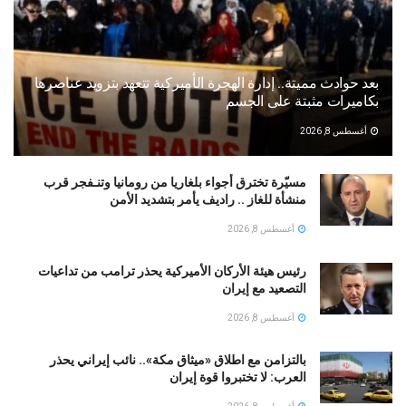
بعد حوادث مميتة.. إدارة الهجرة الأميركية تتعهد بتزويد عناصرها
بكاميرات مثبتة على الجسم
أغسطس 8, 2026
مسيّرة تخترق أجواء بلغاريا من رومانيا وتنـفجر قرب
منشأة للغاز .. راديف يأمر بتشديد الأمن
أغسطس 8, 2026
رئيس هيئة الأركان الأميركية يحذر ترامب من تداعيات
التصعيد مع إيران
أغسطس 8, 2026
بالتزامن مع اطلاق «ميثاق مكة».. نائب إيراني يحذر
العرب: لا تختبروا قوة إيران