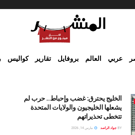
ر
عربي
العالم
بروفايل
تقارير
كواليس
ر
الخليج يحترق: غضب وإحباط.. حرب لم
يشعلها الخليجيون والولايات المتحدة
تتخطى تحذيراتهم
BY
جواد الراصد
مارس 14, 2026