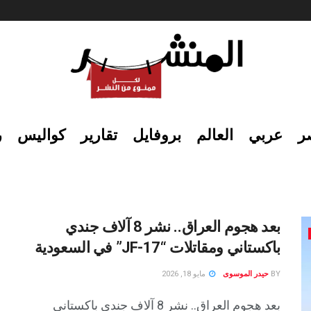
ر
عربي
العالم
بروفايل
تقارير
كواليس
ر
بعد هجوم العراق.. نشر 8 آلاف جندي
باكستاني ومقاتلات “JF-17” في السعودية
BY
حيدر الموسوى
مايو 18, 2026
بعد هجوم العراق.. نشر 8 آلاف جندي باكستاني