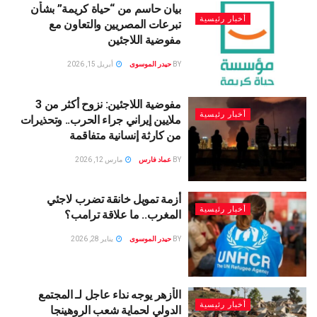
بيان حاسم من “حياة كريمة” بشأن
أخبار رئيسية
تبرعات المصريين والتعاون مع
مفوضية اللاجئين
BY
حيدر الموسوى
أبريل 15, 2026
مفوضية اللاجئين: نزوح أكثر من 3
أخبار رئيسية
ملايين إيراني جراء الحرب.. وتحذيرات
من كارثة إنسانية متفاقمة
BY
عماد فارس
مارس 12, 2026
أزمة تمويل خانقة تضرب لاجئي
أخبار رئيسية
المغرب.. ما علاقة ترامب؟
BY
حيدر الموسوى
يناير 28, 2026
الأزهر يوجه نداء عاجل لـ المجتمع
أخبار رئيسية
الدولي لحماية شعب الروهينجا