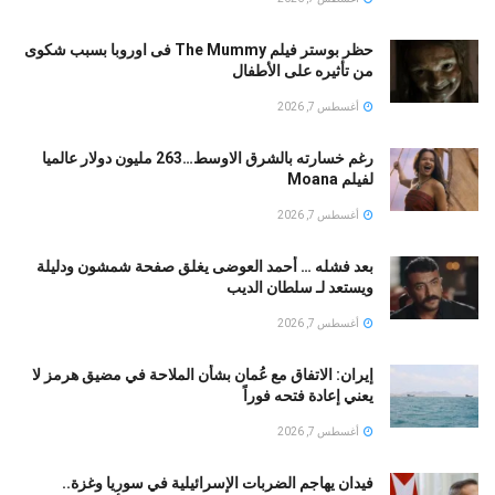
حظر بوستر فيلم The Mummy فى اوروبا بسبب شكوى
من تأثيره على الأطفال
أغسطس 7, 2026
رغم خسارته بالشرق الاوسط…263 مليون دولار عالميا
لفيلم Moana
أغسطس 7, 2026
بعد فشله … أحمد العوضى يغلق صفحة شمشون ودليلة
ويستعد لـ سلطان الديب
أغسطس 7, 2026
إيران: الاتفاق مع عُمان بشأن الملاحة في مضيق هرمز لا
يعني إعادة فتحه فوراً
أغسطس 7, 2026
فيدان يهاجم الضربات الإسرائيلية في سوريا وغزة..