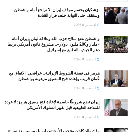
بزشكيان يحسم موقف إيران: لا تراجع أمام واشنطن..
وسنقف حتى النهاية خلف قرار القيادة
أغسطس 8, 2026
واشنطن تضع سلاح حزب الله وعلاقة لبنان بإيران أمام
«مليار و200 مليون دولار».. مشروع قانون أمريكي يربط
دعم الجيش بالتطبيع مع إسرائيل
أغسطس 8, 2026
هرمز في قبضة الشروط الإيرانية.. عراقجي: الاتفاق مع
عُمان قريب وإعادة فتح المضيق مرهونة بواشنطن
أغسطس 8, 2026
إيران تضع شروطًا حاسمة لإعادة فتح مضيق هرمز: لا عودة
للملاحة الطبيعية قبل تغيير السلوك الأمريكي
أغسطس 8, 2026
وفاة والد كابتن منتخب الأرجنتين ليونيل ميسي بعد صراع