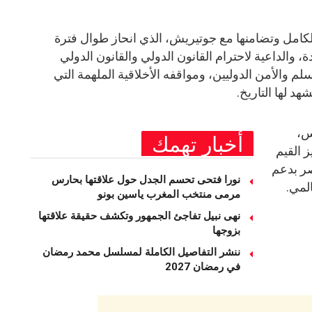
كامل وتضامنها مع جوتيريش، الذي انحاز طوال فترة
، والداعية لاحترام القانون الدولي والقانون الدولي
لم والأمن الدوليين، ومواقفه الأخلاقية الملهمة التي
د لها التاريخ.
س،
أخبار تهمك
 القيم
صر بدعم
نورا فتحى تحسم الجدل حول علاقتها بحارس
لمي.
مرمى منتخب المغرب ياسين بونو ‏
نهى نبيل تفاجئ الجمهور وتكشف حقيقة علاقتها
بزوجها
ننشر التفاصيل الكاملة لمسلسل محمد رمضان
في رمضان 2027