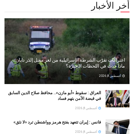
أخر الأخبار
اعترافات تقرّب الشرطة الإسرائيلية من لغز مقتل إلدَر دايان..
ماذا حدث في اللحظات الأخيرة؟
أغسطس 8, 2026
العراق : سقوط «أبو مازن».. محافظ صلاح الدين السابق
في قبضة الأمن بتهم فساد
أغسطس 8, 2026
فانس : إيران تتعهد بفتح هرمز وواشنطن ترد «لا نثق»
أغسطس 8, 2026