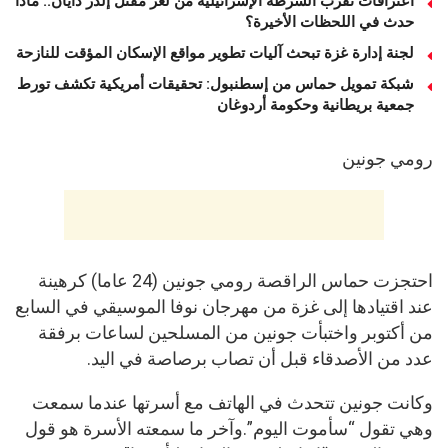
اعترافات تقرّب الشرطة الإسرائيلية من لغز مقتل إلدَر دايان.. ماذا
حدث في اللحظات الأخيرة؟
لجنة إدارة غزة تبحث آليات تطوير مواقع الإسكان المؤقت للنازحة
شبكة تمويل حماس من إسطنبول: تحقيقات أمريكية تكشف تورط
جمعية بريطانية وحكومة أردوغان
رومي جونين
احتجزت حماس الراقصة رومي جونين (24 عاما) كرهينة
عند اقتيادها إلى غزة من مهرجان نوفا الموسيقي في السابع
من أكتوبر واختبأت جونين من المسلحين لساعات برفقة
عدد من الأصدقاء قبل أن تصاب برصاصة في اليد.
وكانت جونين تتحدث في الهاتف مع أسرتها عندما سمعت
وهي تقول “سأموت اليوم”.وآخر ما سمعته الأسرة هو قول