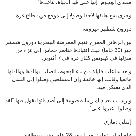
منفذي الهجوم “إنها على قيد الحياة، لنأخذها”.
وجرى تتبع هاتفها لاحقا وصولا إلى موقع في قطاع غزة.
دورون شطنبر خيرومة
بين الرهائن المفرج عنهم الممرضة البيطرية دورون شطنبر
خير (30 عاما) حيث اقتيادها عناصر حماس إلى غزة من
منزلها في كيبوتس كفار عزة في 7 أكتوبر.
وبعد ساعات قليلة من بدء الهجوم، اتصلت بوالدها ووالدتها
هاتفيا وقالت إنها خائفة وإن المسلحين وصلوا إلى المبنى
الذي تسكن فيه.
وأرسلت بعد ذلك رسالة صوتية إلى أصدقائها تقول فيها “لقد
وصلوا.. عثروا علي”.
إميلي دماري
تبلغ إميلي دماري من العمر 28 عاما وهي بريطانية