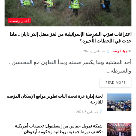
أخبار رئيسية
اعترافات تقرّب الشرطة الإسرائيلية من لغز مقتل إلدَر دايان.. ماذا
حدث في اللحظات الأخيرة؟
BY
جواد الراصد
أغسطس 8, 2026
أحد المشتبه بهما يكسر صمته ويبدأ التعاون مع المحققين..
والشرطة...
READ MORE
لجنة إدارة غزة تبحث آليات تطوير مواقع الإسكان المؤقت
للنازحة
أغسطس 8, 2026
شبكة تمويل حماس من إسطنبول: تحقيقات أمريكية
تكشف تورط جمعية بريطانية وحكومة أردوغان