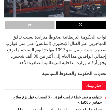
تواجه الحكومة البريطانية ضغوطًا متزايدة بسبب تدفّق
المهاجرين عبر القنال الإنجليزي (المانش) على متن قوارب
صغيرة، حيث وصل نحو 1097 مهاجرًا يوم السبت، ما يرفع
إجمالي الوافدين هذا العام إلى أكثر من 30 ألف شخص،
وفق أرقام وزارة الداخلية البريطانية الصادرة الأحد.
تحديات الحكومة والضغوط السياسية
أخبار تهمك
نتنياهو يرفض خطة ترامب لغزة.. «لا انسحاب قبل نزع سلاح
حماس بالكامل»
نتنياهو: إيران تخشى مواجهة إسرائيل.. وأي هجوم سيقابل