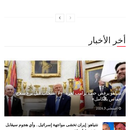
أخر الأخبار
نتنياهو يرفض خطة ترامب لغزة.. «لا انسحاب قبل نزع سلاح
حماس بالكامل»
أغسطس 9, 2026
نتنياهو: إيران تخشى مواجهة إسرائيل.. وأي هجوم سيقابل