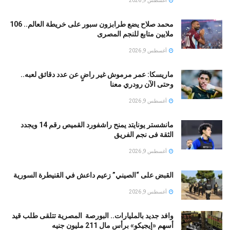
أغسطس 9, 2026
محمد صلاح يضع طرابزون سبور على خريطة العالم.. 106
ملايين متابع للنجم المصرى
أغسطس 9, 2026
ماريسكا: عمر مرموش غير راضٍ عن عدد دقائق لعبه..
وحتى الآن رودري معنا
أغسطس 9, 2026
مانشستر يونايتد يمنح راشفورد القميص رقم 14 ويجدد
الثقة فى نجم الفريق
أغسطس 9, 2026
القبض على “الصيني” زعيم داعش في القنيطرة السورية
أغسطس 9, 2026
وافد جديد بالمليارات.. البورصة المصرية تتلقى طلب قيد
أسهم «إيجيكو» برأس مال 211 مليون جنيه