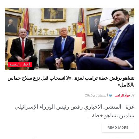
أخبار رئيسية
نتنياهو يرفض خطة ترامب لغزة.. «لا انسحاب قبل نزع سلاح حماس
بالكامل»
BY
جواد الراصد
أغسطس 9, 2026
غزة - المنشر_الاخباري رفض رئيس الوزراء الإسرائيلي
بنيامين نتنياهو خطة...
READ MORE