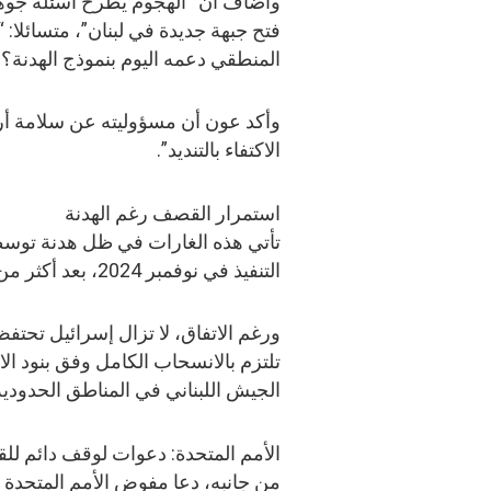
وأضاف أن “الهجوم يطرح أسئلة جوه
فتح جبهة جديدة في لبنان”، متسائلا:
المنطقي دعمه اليوم بنموذج الهدنة؟”
وأكد عون أن مسؤوليته عن سلامة أرض
الاكتفاء بالتنديد”.
استمرار القصف رغم الهدنة
تأتي هذه الغارات في ظل هدنة توسطت
التنفيذ في نوفمبر 2024، بعد أكثر من عام على اندلاع الحرب في غزة.
ورغم الاتفاق، لا تزال إسرائيل تحتف
تلتزم بالانسحاب الكامل وفق بنود ال
الجيش اللبناني في المناطق الحدودية
الأمم المتحدة: دعوات لوقف دائم للق
من جانبه، دعا مفوض الأمم المتحدة 