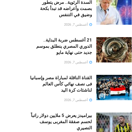
السدة الرئوية.. مرض يتطور
بصمت وأعراضه قد تبدأ بكحة
وضيق في التنفس
أغسطس 7, 2026
21 أغسطس ضربة البداية..
الدوري المصري ينطلق بموسم
جديد حتى نهاية مايو
أغسطس 7, 2026
القناة الناقلة لمباراة مصر وإسبانيا
فى نصف نهائي كأس العالم
لناشئات كرة اليد
أغسطس 7, 2026
بيراميدز يعرض 5 ملايين دولار راتباً
لحسم صفقة المغربى يوسف
النصيري