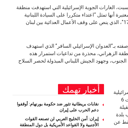
لسبت، الغارات الجوية الإسرائيلية التي استهدفت منطقة
برة أنها تمثل “اعتداء متكررا على السيادة اللبنانية
وخرقا فاضحا للقرار الدولي رقم 1701″، الذي ينص على وقف الأعمال العدائية بين لبنان
فته بـ”العدوان الإسرائيلي السافر” الذي استهدف
قة الزهراني، محذرة من تداعيات استمرار هذه
 الجنوب، وجهود الجيش اللبناني المبذولة لحصر السلاح
أخبار تهمك
ائيلية
نحو 10 غارات جوية متتالية، استهدفت 6
نقابات بريطانية تثور ضد حكومة بورنهام: أوقفوا
يلة
دعم الحرب على إيران
 بلدة
إيران: أمن الخليج العربي لن تصنعه القوات
فقط عن
الأجنبية ولا القواعد الأمريكية بل دول المنطقة