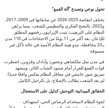
تحول نوعي وتصدع “آلة القمع”
تختلف انتفاضة 2025-2026 عن سابقاتها في 2009، 2017،
و2022، بالنضج الفكري والتنظيمي للشعب. بينما يراهن
النظام على الترهيب، يثبت الإيرانيون رفضهم المطلق
للإذعان. بعد أكثر من 11 يومًا من الاحتجاجات في 110 مدن
بـ23 محافظة، تبدو هيبة النظام الأمنية في حالة تآكل غير
مسبوقة.
في مدن مثل ملكشاهي وبجنورد وآبادان وقزوين، اضطرت
قوات القمع للفرار أمام صمود الشباب الثائر، ومشهد
تمزيق صور خامنئي في معاقل النظام يعكس واقعًا جديدًا:
لم يعد الشعب يطالب بالإصلاح، بل بالرحيل الكامل.
الحقائق الميدانية: التوحش كدليل على الاستعجال
لجوء النظام لاستخدام الرصاص الحي، استهداف
المستشفيات، واختطاف الجرحى من أسرهم، ليس دليلاً