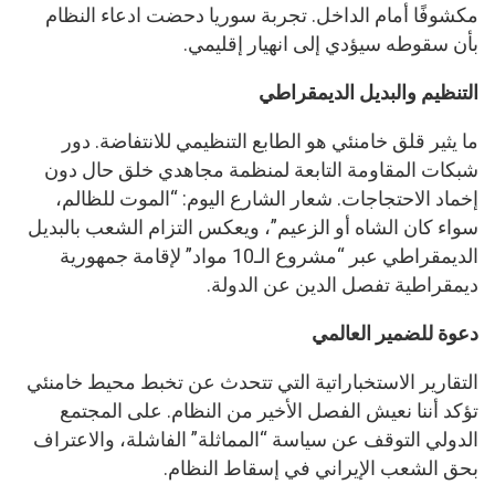
مكشوفًا أمام الداخل. تجربة سوريا دحضت ادعاء النظام
بأن سقوطه سيؤدي إلى انهيار إقليمي.
التنظيم والبديل الديمقراطي
ما يثير قلق خامنئي هو الطابع التنظيمي للانتفاضة. دور
شبكات المقاومة التابعة لمنظمة مجاهدي خلق حال دون
إخماد الاحتجاجات. شعار الشارع اليوم: “الموت للظالم،
سواء كان الشاه أو الزعيم”، ويعكس التزام الشعب بالبديل
الديمقراطي عبر “مشروع الـ10 مواد” لإقامة جمهورية
ديمقراطية تفصل الدين عن الدولة.
دعوة للضمير العالمي
التقارير الاستخباراتية التي تتحدث عن تخبط محيط خامنئي
تؤكد أننا نعيش الفصل الأخير من النظام. على المجتمع
الدولي التوقف عن سياسة “المماثلة” الفاشلة، والاعتراف
بحق الشعب الإيراني في إسقاط النظام.