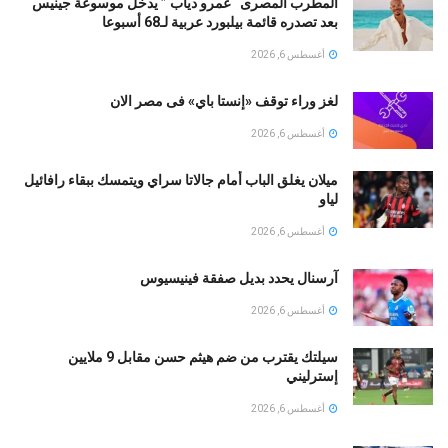
المطرب المصرى “عمرو دياب ” يدخل موسوعة جينيس
بعد تصدره قائمة بيلبورد عربية لـ68 أسبوعا
أغسطس 6, 2026
لغز وراء توقف «إنستا باي» فى مصر الان
أغسطس 6, 2026
ميلان يغلق الباب أمام جالاتا سراي ويتمسك ببقاء رافائيل
لياو
أغسطس 6, 2026
آرسنال يحدد بديل صفقة فينيسيوس
أغسطس 6, 2026
سيلتك يقترب من ضم هيثم حسن مقابل 9 ملايين
إسترليني
أغسطس 6, 2026