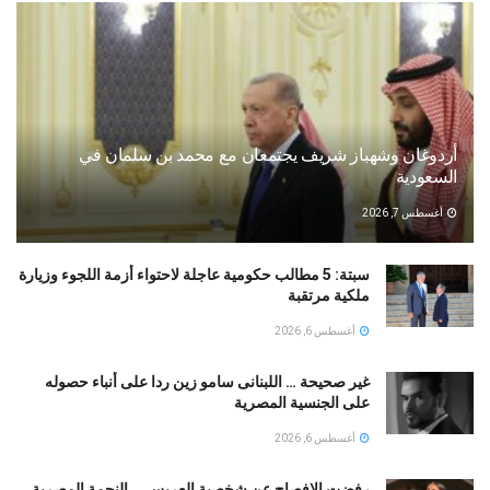
أردوغان وشهباز شريف يجتمعان مع محمد بن سلمان في
السعودية
أغسطس 7, 2026
سبتة: 5 مطالب حكومية عاجلة لاحتواء أزمة اللجوء وزيارة
ملكية مرتقبة
أغسطس 6, 2026
غير صحيحة … اللبنانى سامو زين ردا على أنباء حصوله
على الجنسية المصرية
أغسطس 6, 2026
رفضت الافصاح عن شخصية العريس … النجمة المصرية