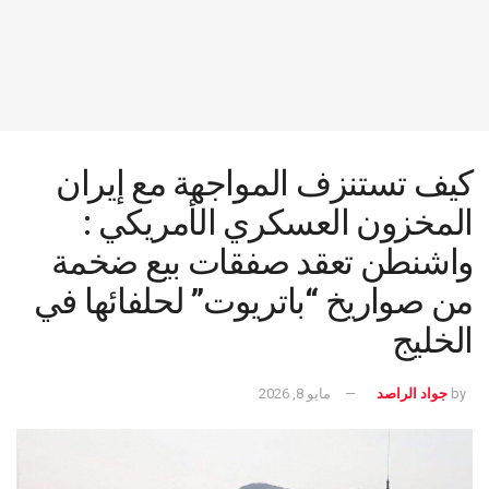
كيف تستنزف المواجهة مع إيران
المخزون العسكري الأمريكي :
واشنطن تعقد صفقات بيع ضخمة
من صواريخ “باتريوت” لحلفائها في
الخليج
by
جواد الراصد
مايو 8, 2026