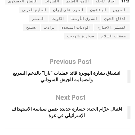
Tags:
أخبار عاجله
الأمن الإقليم
الإمارات
الإنفاق العسكري
البحرين
البنتاغون
الحرب على إيران
الخليج العربي
الدفاع الجوي
الشرق الأوسط
الكويت
المنشر
المنشر _الاخبارى
الولايات المتحدة
ترامب
تسليح
صفقات السلاح
صواريخ باتريوت
Previous Post
انشقاق بشارة الهويرة قائد عمليات “بارا” بالدعم السريع
وانضمامه للجيش السوداني
Next Post
اغتيال عزّام الحية: خسارة جديدة ضمن سياسة الاستهداف
الإسرائيلي في غزة