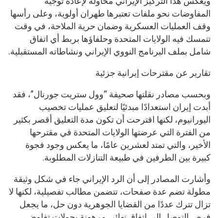
ويعكس هذا التركيز الإيراني محاولة لإعادة توجيه
المفاوضات نحو ملفات تعتبرها طهران أولوية، وعلى رأسها
وقف العمليات العسكرية وضمان حرية الملاحة، في وقت
تتمسك فيه الولايات المتحدة وحلفاؤها بربط أي اتفاق
شامل بملف البرنامج النووي الإيراني ونشاطاته المستقبلية.
تقارير عن مقترحات إيرانية جزئية
وبحسب مصادر نقلتها صحيفة “وول ستريت جورنال”، فقد
أبدت إيران استعدادًا مبدئيًا لتعليق عمليات تخصيب
اليورانيوم، لكنها اقترحت أن تكون مدة التعليق أقصر بكثير
من الفترة التي عرضتها الولايات المتحدة في مقترحها
الأخير، والتي تمتد لعشرين عامًا، ما يعكس وجود فجوة
كبيرة بين الطرفين في طبيعة التنازلات المطلوبة.
وأشارت المصادر إلى أن الرد الإيراني جاء في شكل وثيقة
مطولة تضم عدة صفحات، تتضمن مطالب تفصيلية، لكنها لا
تزال تترك عددًا من القضايا الجوهرية دون حل، ما يجعل
فرص التوصل إلى اتفاق نهائي مرهونة بجولات تفاوض