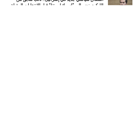
الليكود ينضم إلى “إسرائيل بيتنا” قبل الانتخابات المقبلة
أغسطس 5, 2026
تشكيل ائتلاف حقوقي إفريقي جديد لدعم السلام في
السودان ومساندة جهود إنهاء الحرب
أغسطس 5, 2026
واشنطن ترفع عقوبات عن شركات طيران مرتبطة
بالحرس الثوري الإيراني
أغسطس 5, 2026
LOAD MORE