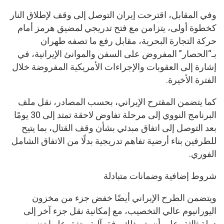
وفي المقابل، اقترحت إيران التوصل إلى وقف لإطلاق النار
كخطوة أولى، يتزامن مع فتح تدريجي لمضيق هرمز أمام
حركة التجارة البحرية، مقابل رفع ما تصفه طهران
بـ“الحصار” المفروض على السفن والموانئ الإيرانية، في
إشارة إلى العقوبات والإجراءات الأمريكية المفروضة خلال
الفترة الأخيرة.
كما يتضمن المقترح الإيراني، بحسب المصادر، نقل ملف
البرنامج النووي إلى مرحلة تفاوض لاحقة تمتد إلى 30 يومًا
بعد التوصل إلى اتفاق مبدئي بشأن وقف القتال، بما يتيح
للطرفين بناء أرضية تفاهم تدريجية بدلًا من الاتفاق الشامل
الفوري.
شروط إضافية وضمانات متبادلة
ويتضمن الطرح الإيراني أيضًا خفض جزء من مخزون
اليورانيوم عالي التخصيب، مع إمكانية نقل جزء آخر إلى
دولة ثالثة، على أن يتم ذلك وفق آلية متفق عليها تضمن