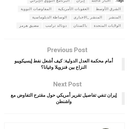
Tags:
أخبار عاجله
إيران
البرنامج النووي الإيراني
الشرق الأوسط
العقوبات الأمريكية
المفاوضات النووية
المنشر
المنشر _الاخبارى
الوساطة الدبلوماسية
الولايات المتحدة
باكستان
دونالد ترامب
مضيق هرمز
Previous Post
أمام محكمة العدل الدولية: كيف أشعل نفط إيسيكويبو
النزاع بين فنزويلا وغيانا؟
Next Post
إيران تنفي تفاصيل تقرير أمريكي حول مقترح التفاوض مع
واشنطن