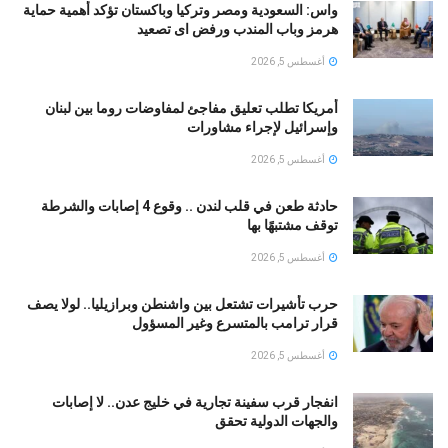
واس: السعودية ومصر وتركيا وباكستان تؤكد أهمية حماية
هرمز وباب المندب ورفض اى تصعيد
أغسطس 5, 2026
أمريكا تطلب تعليق مفاجئ لمفاوضات روما بين لبنان
وإسرائيل لإجراء مشاورات
أغسطس 5, 2026
حادثة طعن في قلب لندن .. وقوع 4 إصابات والشرطة
توقف مشتبهًا بها
أغسطس 5, 2026
حرب تأشيرات تشتعل بين واشنطن وبرازيليا.. لولا يصف
قرار ترامب بالمتسرع وغير المسؤول
أغسطس 5, 2026
انفجار قرب سفينة تجارية في خليج عدن.. لا إصابات
والجهات الدولية تحقق