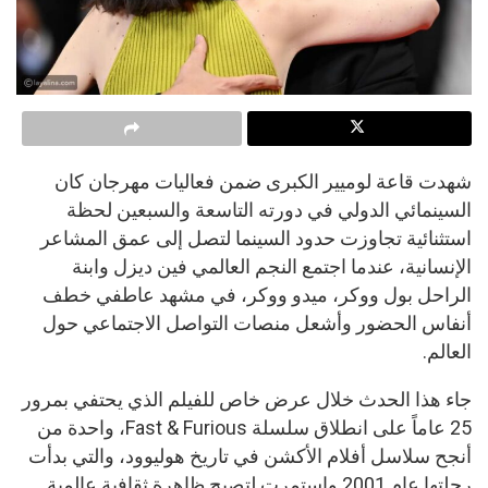
شهدت قاعة لوميير الكبرى ضمن فعاليات مهرجان كان
السينمائي الدولي في دورته التاسعة والسبعين لحظة
استثنائية تجاوزت حدود السينما لتصل إلى عمق المشاعر
الإنسانية، عندما اجتمع النجم العالمي فين ديزل وابنة
الراحل بول ووكر، ميدو ووكر، في مشهد عاطفي خطف
أنفاس الحضور وأشعل منصات التواصل الاجتماعي حول
العالم.
جاء هذا الحدث خلال عرض خاص للفيلم الذي يحتفي بمرور
25 عاماً على انطلاق سلسلة Fast & Furious، واحدة من
أنجح سلاسل أفلام الأكشن في تاريخ هوليوود، والتي بدأت
رحلتها عام 2001 واستمرت لتصبح ظاهرة ثقافية عالمية.