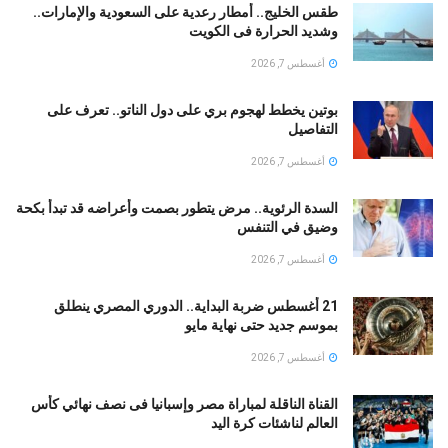
طقس الخليج.. أمطار رعدية على السعودية والإمارات..
وشديد الحرارة فى الكويت
أغسطس 7, 2026
بوتين يخطط لهجوم بري على دول الناتو.. تعرف على
التفاصيل
أغسطس 7, 2026
السدة الرئوية.. مرض يتطور بصمت وأعراضه قد تبدأ بكحة
وضيق في التنفس
أغسطس 7, 2026
21 أغسطس ضربة البداية.. الدوري المصري ينطلق
بموسم جديد حتى نهاية مايو
أغسطس 7, 2026
القناة الناقلة لمباراة مصر وإسبانيا فى نصف نهائي كأس
العالم لناشئات كرة اليد