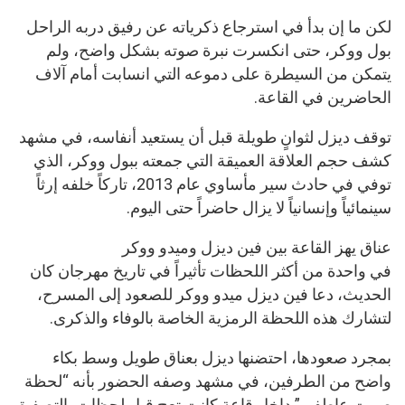
لكن ما إن بدأ في استرجاع ذكرياته عن رفيق دربه الراحل
بول ووكر، حتى انكسرت نبرة صوته بشكل واضح، ولم
يتمكن من السيطرة على دموعه التي انسابت أمام آلاف
الحاضرين في القاعة.
توقف ديزل لثوانٍ طويلة قبل أن يستعيد أنفاسه، في مشهد
كشف حجم العلاقة العميقة التي جمعته ببول ووكر، الذي
توفي في حادث سير مأساوي عام 2013، تاركاً خلفه إرثاً
سينمائياً وإنسانياً لا يزال حاضراً حتى اليوم.
عناق يهز القاعة بين فين ديزل وميدو ووكر
في واحدة من أكثر اللحظات تأثيراً في تاريخ مهرجان كان
الحديث، دعا فين ديزل ميدو ووكر للصعود إلى المسرح،
لتشارك هذه اللحظة الرمزية الخاصة بالوفاء والذكرى.
بمجرد صعودها، احتضنها ديزل بعناق طويل وسط بكاء
واضح من الطرفين، في مشهد وصفه الحضور بأنه “لحظة
صمت عاطفي” داخل قاعة كانت تعج قبل لحظات بالتصفيق