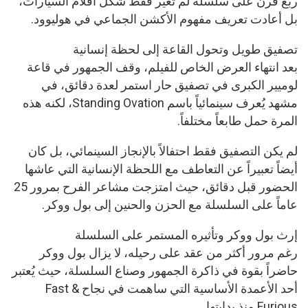
ربع قرن على سلسلة لم تغير فقط شكل أفلام السيارات،
بل أعادت تعريف مفهوم الأكشن الجماعي في هوليوود.
تصفيق طويل وتحول القاعة إلى لحظة إنسانية
بعد انتهاء العرض الخاص للفيلم، وقف الجمهور في قاعة
لوميير الكبرى في تصفيق حار استمر لعدة دقائق، في
مشهد يُعرف سينمائياً باسم Standing Ovation، لكنه هذه
المرة حمل طابعاً مختلفاً.
لم يكن التصفيق فقط احتفالاً بالإنجاز السينمائي، بل كان
أيضاً تعبيراً عن التعاطف مع اللحظة الإنسانية التي عاشها
الحضور قبل دقائق، حيث امتزجت مشاعر الفرح بمرور 25
عاماً على السلسلة مع الحزن والحنين إلى بول ووكر.
إرث بول ووكر وتأثيره المستمر على السلسلة
رغم مرور أكثر من عقد على رحيله، لا يزال بول ووكر
حاضراً بقوة في ذاكرة الجمهور وصناع السلسلة، حيث يُعتبر
أحد الأعمدة الأساسية التي ساهمت في نجاح Fast &
Furious منذ بدايتها.