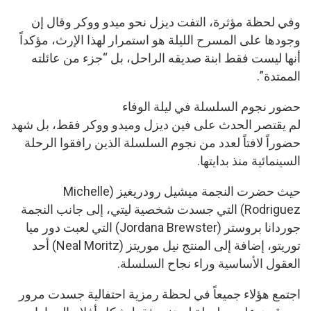
وفي لحظة مؤثرة، التفت ديزل نحو ميدو ووكر وقال إن
وجودها على المسرح الليلة هو استمرار لهذا الإرث، مؤكداً
أنها ليست فقط ابنة صديقه الراحل، بل “جزء من عائلته
الممتدة”.
حضور نجوم السلسلة في ليلة الوفاء
لم يقتصر الحدث على فين ديزل وميدو ووكر فقط، بل شهد
حضوراً لافتاً لعدد من نجوم السلسلة الذين رافقوا الرحلة
السينمائية منذ بدايتها.
حيث حضرت النجمة ميشيل رودريغيز (Michelle
Rodriguez) التي جسدت شخصية ليتي، إلى جانب النجمة
جوردانا بروستر (Jordana Brewster) التي لعبت دور ميا
توريتو، إضافة إلى المنتج نيل موريتز (Neal Moritz) أحد
العقول الأساسية وراء نجاح السلسلة.
اجتمع هؤلاء جميعاً في لحظة رمزية احتفالية جسدت مرور