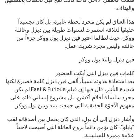
والهتاف.
هذا العناق لم يكن مجرد لحظة عابرة، بل كان تجسيداً
حقيقياً لعلاقة استمرت لسنوات طويلة بين ديزل وعائلة
ووكر، حيث لطالما اعتبر فين ديزل بول ووكر جزءاً من
عائلته وليس مجرد شريك عمل.
فين ديزل وابنة بول ووكر
كلمات فين ديزل التي أبكت الحضور
بعد استعادة هدوئه نسبياً، ألقى فين ديزل كلمة قصيرة لكنها
شديدة التأثير، قال فيها إن فيلم Fast & Furious لم يكن
مجرد سلسلة أفلام أكشن، بل مشروع إنساني قائم على
مفهوم الأخوّة الحقيقية التي جمعت بينه وبين بول ووكر.
وأشار ديزل إلى أن بول، الذي كان يحمل بين أصدقائه لقب
“بابلو”، كان يؤمن دائماً بروح العائلة التي أصبحت لاحقاً
علامة مميزة للسلسلة.