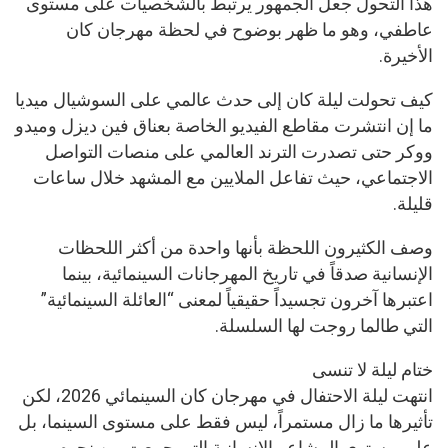
هذا التحول جعل الجمهور يرتبط بالشخصيات على مستوى
عاطفي، وهو ما ظهر بوضوح في لحظة مهرجان كان
الأخيرة.
كيف تحولت ليلة كان إلى حدث عالمي على السوشيال ميديا
ما إن انتشرت مقاطع الفيديو الخاصة بعناق فين ديزل وميدو
ووكر حتى تصدرت الترند العالمي على منصات التواصل
الاجتماعي، حيث تفاعل الملايين مع المشهد خلال ساعات
قليلة.
وصف الكثيرون اللحظة بأنها واحدة من أكثر اللحظات
الإنسانية صدقاً في تاريخ المهرجانات السينمائية، بينما
اعتبرها آخرون تجسيداً حقيقياً لمعنى “العائلة السينمائية”
التي طالما روجت لها السلسلة.
ختام ليلة لا تنسى
انتهت ليلة الاحتفال في مهرجان كان السينمائي 2026، لكن
تأثيرها ما زال مستمراً، ليس فقط على مستوى السينما، بل
على مستوى المشاعر الإنسانية التي جمعت بين نجوم