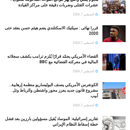
عشرات القتلى وضربات دقيقة على مراكز القيادة
أغسطس 7, 2026
قررا نهائى : سيلتيك الاسكتلندي يضم هيثم حسن بعقد حتى
2030
أغسطس 7, 2026
القضاء الأمريكي يجمّد قرارًا يُلزم ترامب بكشف سجلاته
المالية في معركته القضائية مع BBC
أغسطس 7, 2026
الكونغرس الأمريكي يصنف البوليساريو منظمة إرهابية..
مشروع قانون جديد يعزز محور واشنطن والرباط وتل
أبيب
أغسطس 7, 2026
تقارير إسرائيلية: الموساد يُقيل مسؤولين بارزين بعد فشل
خطة إسقاط النظام الإيراني