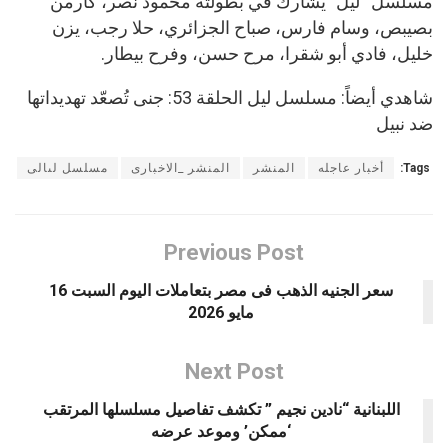
مسلسل “ليل” يشارك في بطولته محمود نصر، كارمن
بصيبص، وسام فارس، صباح الجزائري، حلا رجب، يزن
خليل، فادي أبو شقرا، مرح حسن، وفرح بيطار.
شاهدي أيضاً: مسلسل ليل الحلقة 53: جنى تُصعّد تهديداتها
ضد نبيل
Tags:
أخبار عاجله
المنشر
المنشر _الاخبارى
مسلسل لىالى
Previous Post
سعر الجنيه الذهب فى مصر بتعاملات اليوم السبت 16
مايو 2026
Next Post
اللبنانية “نادين نجيم ” تكشف تفاصيل مسلسلها المرتقب
‘ممكن’ وموعد عرضه