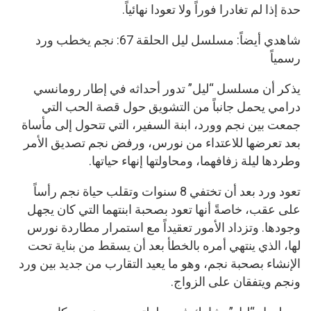
حدة إذا لم تغادرا فوراً ولا تعودا نهائياً.
شاهدي أيضاً: مسلسل ليل الحلقة 67: نجم يخطب ورد
رسمياً
يذكر أن مسلسل “ليل” تدور أحداثه في إطار رومانسي
درامي يحمل جانباً من التشويق حول قصة الحب التي
جمعت بين نجم وورد، ابنة السفير، التي تتحول إلى مأساة
بعد تعرضها للاعتداء من نورس، ورفض نجم تصديق الأمر
وطردها ليلة زفافهما، ومحاولتها إنهاء حياتها.
تعود ورد بعد أن تختفي 8 سنوات وتقلب حياة نجم رأساً
على عقب، خاصةً أنها تعود بصحبة ابنتهما التي كان يجهل
وجودها. وتزداد الأمور تعقيداً مع استمرار مطاردة نورس
لها، الذي ينتهي أمره بالخطأ بعد أن يسقط من بناية تحت
الإنشاء بصحبة نجم، وهو ما يعيد التقارب من جديد بين ورد
ونجم ويتفقان على الزواج.