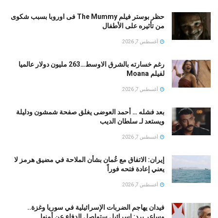
حظر بوستر فيلم The Mummy فى اوروبا بسبب شكوى
من تأثيره على الأطفال
أغسطس 7, 2026
رغم خسارته بالشرق الاوسط…263 مليون دولار عالميا
لفيلم Moana
أغسطس 7, 2026
بعد فشله … أحمد العوضى يغلق صفحة شمشون ودليلة
ويستعد لـ سلطان الديب
أغسطس 7, 2026
إيران: الاتفاق مع عُمان بشأن الملاحة في مضيق هرمز لا
يعني إعادة فتحه فوراً
أغسطس 7, 2026
فيدان يهاجم الضربات الإسرائيلية في سوريا وغزة..
وساعر يرد: إسرائيل ستواصل الدفاع عن أمنها