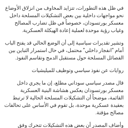
في ظل هذه التطورات، تتزايد المخاوف من انزلاق الأوضاع
نحو مواجهات داخلية بين بعض التشكيلات المسلحة داخل
معسكر بورتسودان، خصوصاً في ظل تضارب المصالح
وغياب رؤية موحدة لعملية إعادة الهيكلة العسكرية.
وتشير تقديرات سياسية إلى أن الوضع الحالي قد يفتح الباب
أمام “انفجار داخلي” محتمل، في حال استمرار التباين بين
الفصائل المسلحة حول مستقبل الدمج وتقاسم النفوذ.
روايات عن نفوذ سياسي وتوظيف للميليشيات
قال مصدر سياسي سوداني مطلع، إن ما يجري داخل
معسكر بورتسودان يعكس هشاشة البنية العسكرية
القائمة، موضحاً أن التشكيلات المسلحة الحالية لا ترتبط
بعقيدة عسكرية موحدة، بل تقوم في الأساس على تحالفات
مصالح مؤقتة.
وأضاف المصدر أن بعض هذه التشكيلات تتحرك وفق