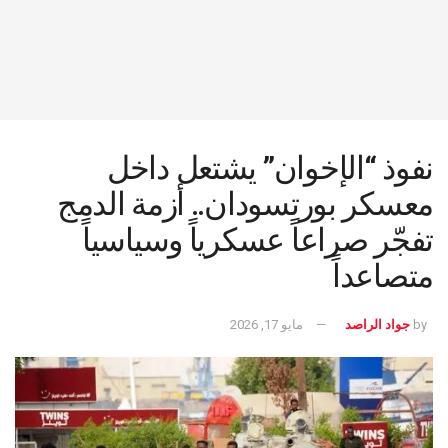
نفوذ “الإخوان” يشتعل داخل
معسكر بورتسودان.. أزمة الدمج
تفجّر صراعاً عسكرياً وسياسياً
متصاعداً
by
جواد الراصد
مايو 17, 2026