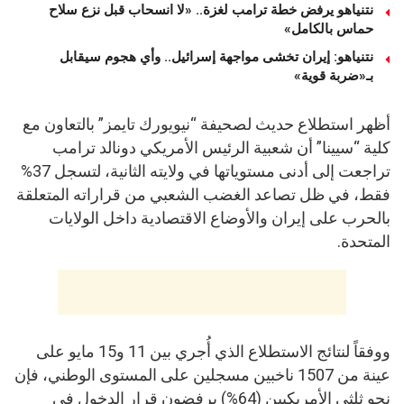
نتنياهو يرفض خطة ترامب لغزة.. «لا انسحاب قبل نزع سلاح
حماس بالكامل»
نتنياهو: إيران تخشى مواجهة إسرائيل.. وأي هجوم سيقابل
بـ«ضربة قوية»
أظهر استطلاع حديث لصحيفة “نيويورك تايمز” بالتعاون مع
كلية “سيينا” أن شعبية الرئيس الأمريكي دونالد ترامب
تراجعت إلى أدنى مستوياتها في ولايته الثانية، لتسجل 37%
فقط، في ظل تصاعد الغضب الشعبي من قراراته المتعلقة
بالحرب على إيران والأوضاع الاقتصادية داخل الولايات
المتحدة.
ووفقاً لنتائج الاستطلاع الذي أُجري بين 11 و15 مايو على
عينة من 1507 ناخبين مسجلين على المستوى الوطني، فإن
نحو ثلثي الأمريكيين (64%) يرفضون قرار الدخول في