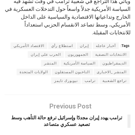
ويأتي هذا التراجع في شعبية ترامب في وقت تشهد فيه
السياسة الأمريكية جدلاً واسعاً حول التدخلات العسكرية في
الخارج وتداعياتها الاقتصادية والسياسية على الداخل
الأمريكي، وسط تصاعد الانقسام الحزبي استعداداً
للانتخابات المقبلة.
Tags:
أخبار عاجله
إيران
استطلاع رأي
الاقتصاد الأمريكي
الانتخابات النصفية
الجمهوريون
الحرب على إيران
الديمقراطيون
السياسة الأمريكية
المنشر
المنشر _الاخبارى
الناخبون المستقلون
الولايات المتحدة
تراجع الشعبية
ترامب
نيويورك تايمز
Previous Post
ترامب يهدد إيران مجددًا وإسرائيل ترفع حالة التأهب وسط
تصعيد عسكري متصاعد