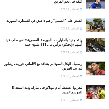
الثقة فى نجم الفريق
أغسطس 9, 2026
القبض على “الصيني” زعيم داعش في القنيطرة السورية
أغسطس 9, 2026
وافد جديد بالمليارات.. البورصة المصرية تتلقى طلب قيد
أسهم «إيجيكو» برأس مال 211 مليون جنيه
أغسطس 9, 2026
رسميا.. الهلال السوداني يتعاقد مع الألماني جوزيف زينباور
لتدريب الفريق
أغسطس 9, 2026
ليفربول يسقط أمام موناكو فى مباراة ودية استعدادًا
للموسم الجديد
أغسطس 9, 2026