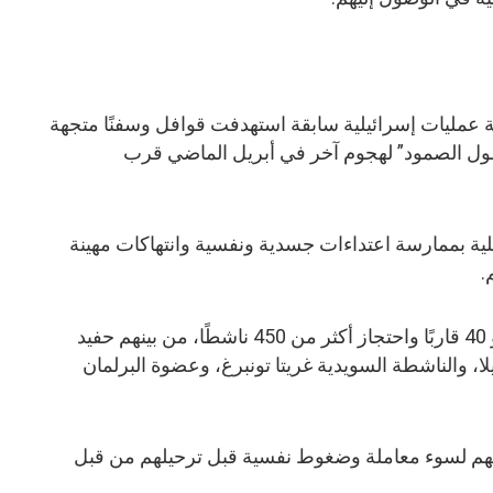
ة عمليات إسرائيلية سابقة استهدفت قوافل وسفنًا متجهة
ل الصمود” لهجوم آخر في أبريل الماضي قرب
لية بممارسة اعتداءات جسدية ونفسية وانتهاكات مهينة
.
كما شهد أكتوبر الماضي اعتراض نحو 40 قاربًا واحتجاز أكثر من 450 ناشطًا، من بينهم حفيد
ا، والناشطة السويدية غريتا تونبرغ، وعضوة البرلمان
ضهم لسوء معاملة وضغوط نفسية قبل ترحيلهم من قبل