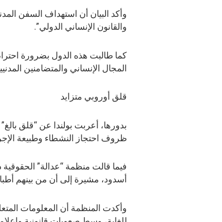
وأكد البيان أن استهداف السفن المدنية
والقانون الإنساني الدولي”.
كما طالبت هذه الدول بضرورة احترام
المجال الإنساني والمتضامنين المدنيي
قلق أوروبي متزايد
بدورها، أعربت بولندا عن “قلق بالغ” 
ظروف احتجاز النشطاء وطبيعة الإجر
فيما قالت منظمة “عدالة” الحقوقية د
أسدود، مشيرة إلى أن من بينهم أطب
وأكدت المنظمة أن المعلومات المتعل
للغاية، وسط صعوبات قانونية وإعلامي