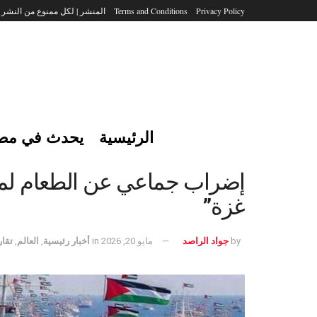
Privacy Policy
Terms and Conditions
المنشر | لكل ممنوع من النشر
الرئيسية
يحدث في مص
إضراب جماعي عن الطعام لمت
غزة”
by
جواد الراصد
مايو 20, 2026
in
أخبار رئيسية
,
العالم
,
تقار