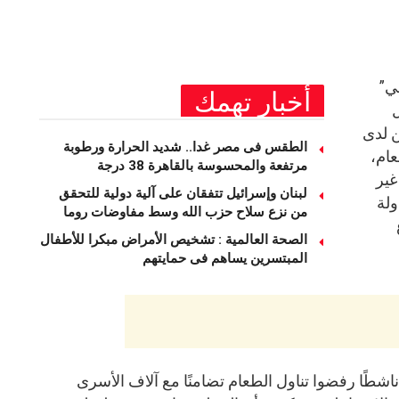
ي”
أخبار تهمك
ل
 لدى
الطقس فى مصر غدا.. شديد الحرارة ورطوبة
ام،
مرتفعة والمحسوسة بالقاهرة 38 درجة
غير
لبنان وإسرائيل تتفقان على آلية دولية للتحقق
ولة
من نزع سلاح حزب الله وسط مفاوضات روما
الصحة العالمية : تشخيص الأمراض مبكرا للأطفال
المبتسرين يساهم فى حمايتهم
قال المنظمون إن ما لا يقل عن 87 ناشطًا رفضوا تناول الطعام تضامنًا مع آلاف الأسرى