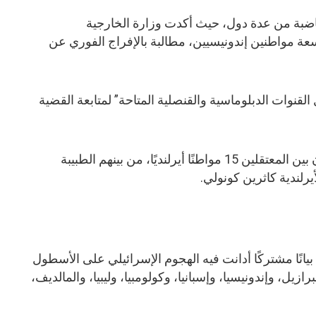
ضبة من عدة دول، حيث أكدت وزارة الخارجية
عة مواطنين إندونيسيين، مطالبة بالإفراج الفوري عن
لقنوات الدبلوماسية والقنصلية المتاحة” لمتابعة القضية
وفي السياق نفسه، كشفت تقارير أن بين المعتقلين 15 مواطنًا أيرلنديًا، من بينهم الطبيبة
رلندية كاثرين كونولي.
ًا مشتركًا أدانت فيه الهجوم الإسرائيلي على الأسطول
ازيل، وإندونيسيا، وإسبانيا، وكولومبيا، وليبيا، والمالديف،