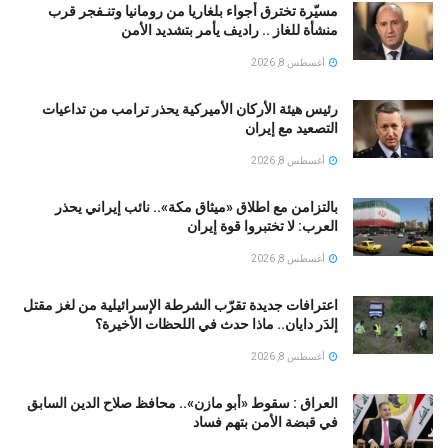
مسيّرة تخترق أجواء بلغاريا من رومانيا وتنـفجر قرب
منشأة للغاز .. راديف يأمر بتشديد الأمن
أغسطس 8, 2026
رئيس هيئة الأركان الأميركية يحذر ترامب من تداعيات
التصعيد مع إيران
أغسطس 8, 2026
بالتزامن مع اطلاق «ميثاق مكة».. نائب إيراني يحذر
العرب: لا تختبروا قوة إيران
أغسطس 8, 2026
اعترافات جديدة تقرّب الشرطة الإسرائيلية من لغز مقتل
إلدَر دايان.. ماذا حدث في اللحظات الأخيرة؟
أغسطس 8, 2026
العراق : سقوط «أبو مازن».. محافظ صلاح الدين السابق
في قبضة الأمن بتهم فساد