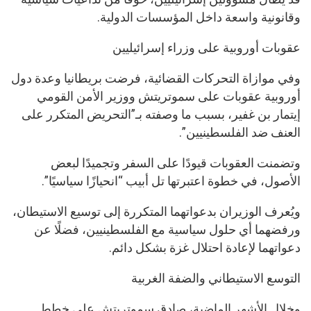
وقانونية واسعة داخل المؤسسات الدولية.
عقوبات أوروبية على وزراء إسرائيليين
وفي موازاة التحركات القضائية، فرضت بريطانيا وعدة دول
أوروبية عقوبات على سموتريتش ووزير الأمن القومي
إيتمار بن غفير، بسبب ما وصفته بـ”التحريض المتكرر على
العنف ضد الفلسطينيين”.
وتضمنت العقوبات قيودًا على السفر وتجميدًا لبعض
الأصول، في خطوة اعتبرتها تل أبيب “انحيازًا سياسيًا”.
ويُعرف الوزيران بدعواتهما المتكررة إلى توسيع الاستيطان،
ورفضهما أي حلول سياسية مع الفلسطينيين، فضلًا عن
دعواتهما لإعادة احتلال غزة بشكل دائم.
التوسع الاستيطاني والضفة الغربية
وخلال الأشهر الماضية، صادق سموتريتش على خطط