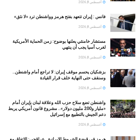
أغسطس 8, 2026
فانس : إيران تتعهد بفتح هرمز وواشنطن ترد «لا نثق»
أغسطس 8, 2026
مستشار خامنئي يعلنها بوضوح: زمن الحماية الأمريكية
لغرب آسيا يجب أن ينتهي
أغسطس 8, 2026
بزشكيان يحسم موقف إيران: لا تراجع أمام واشنطن..
وسنقف حتى النهاية خلف قرار القيادة
أغسطس 8, 2026
واشنطن تضع سلاح حزب الله وعلاقة لبنان بإيران أمام
«مليار و200 مليون دولار».. مشروع قانون أمريكي يربط
دعم الجيش بالتطبيع مع إسرائيل
أغسطس 8, 2026
هرمز في قبضة الشروط الإيرانية.. عراقجي: الاتفاق مع