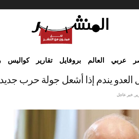
ر
عربي
العالم
بروفايل
تقارير
كواليس
ر
العدو يندم إذا أشعل جولة حرب جديد
ير
,
خبر عاجل