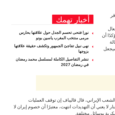
قر
أخبار تهمك
عال
نورا فتحى تحسم الجدل حول علاقتها بحارس
دًا أن
مرمى منتخب المغرب ياسين بونو ‏
لة
نهى نبيل تفاجئ الجمهور وتكشف حقيقة علاقتها
سيجعل
بزوجها
ننشر التفاصيل الكاملة لمسلسل محمد رمضان
في رمضان 2027
لشعب الإيراني، قال قاليباف إن توقف العمليات
لا يعني أن التهديدات انتهت، معتبرًا أن خصوم إيران لا
كرية بوسائل مختلفة.